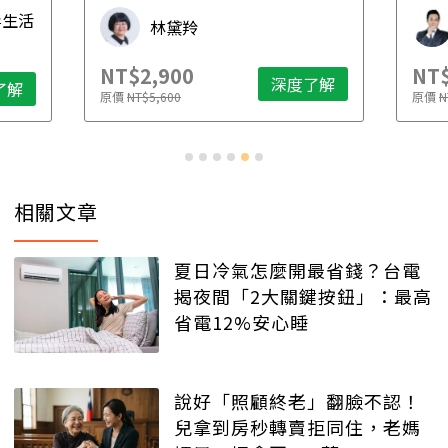
毒生活
林黛羚
NT$2,900
NT$
深度了解
了解
原價
NT$5,600
原價
N
相關文章
夏日冷氣怎麼開最省錢？台電
揭夜間「2大關鍵按鈕」：最高
省電12%安心睡
說好「照顧終老」翻臉不認！
兒拿到房秒轉賣拒同住，老媽