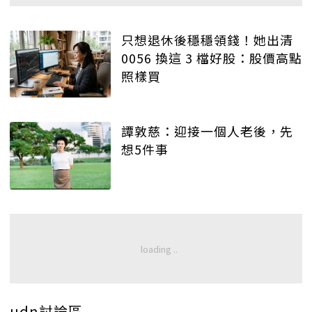
只想退休後穩穩領錢！她出清
0056 換這 3 檔好股：股價高點
照樣買
譚敦慈：迎接一個人老後，先
想5件事
udn討論區