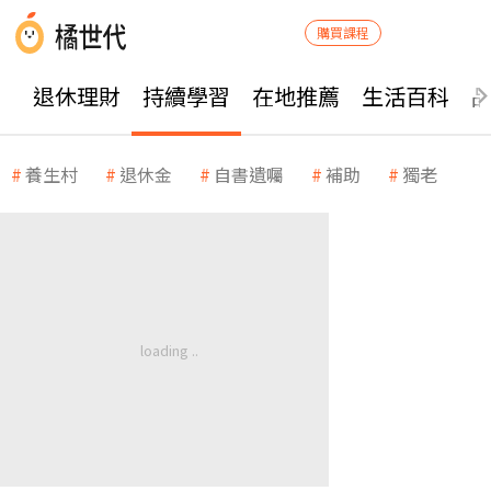
購買課程
退休理財
持續學習
在地推薦
生活百科
養生村
退休金
自書遺囑
補助
獨老