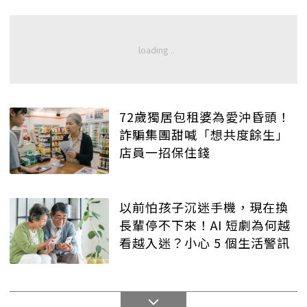
72歲獨居包租婆為愛沖昏頭！
詐騙集團甜喊「想共度餘生」
店員一招保住錢
以前怕孩子沉迷手機，現在換
長輩停不下來！AI 短劇為何越
看越入迷？小心 5 個生活警訊