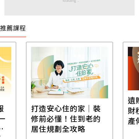
推薦課程
遺
報
打造安心住的家｜裝
財
一
修前必懂！住到老的
產
一
居住規劃全攻略
先