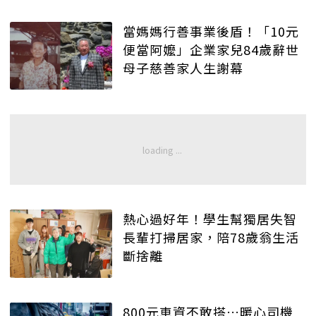
當媽媽行善事業後盾！「10元
便當阿嬤」企業家兒84歲辭世
母子慈善家人生謝幕
熱心過好年！學生幫獨居失智
長輩打掃居家，陪78歲翁生活
斷捨離
800元車資不敢搭…暖心司機