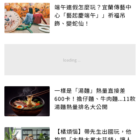
端午連假怎麼玩？宜蘭傳藝中
心「藝起慶端午」」祈福吊
飾、變蛇仙！
一樣是「湯麵」熱量直接差
600卡！擔仔麵、牛肉麵...11款
湯麵熱量排名大公開
【橘煩惱】帶先生出國玩，他
抱怨「太熱太累太花錢」讓人