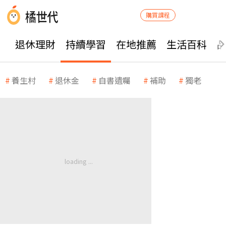
購買課程
退休理財
持續學習
在地推薦
生活百科
養生村
退休金
自書遺囑
補助
獨老