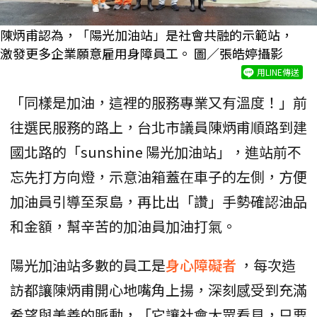
陳炳甫認為，「陽光加油站」是社會共融的示範站，
激發更多企業願意雇用身障員工。 圖／張皓婷攝影
用LINE傳送
「同樣是加油，這裡的服務專業又有溫度！」前
往選民服務的路上，台北市議員陳炳甫順路到建
國北路的「sunshine 陽光加油站」，進站前不
忘先打方向燈，示意油箱蓋在車子的左側，方便
加油員引導至泵島，再比出「讚」手勢確認油品
和金額，幫辛苦的加油員加油打氣。
陽光加油站多數的員工是
身心障礙者
，每次造
訪都讓陳炳甫開心地嘴角上揚，深刻感受到充滿
希望與美善的脈動，「它讓社會大眾看見，只要