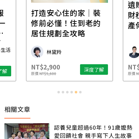
遺
報
打造安心住的家｜裝
財
一
修前必懂！住到老的
產
一
居住規劃全攻略
先
毒生活
林黛羚
NT$2,900
NT$
深度了解
了解
原價
NT$5,600
原價
N
相關文章
認養兒童超過60年！91歲嬤熱
愛回饋社會 親手寫下人生故事