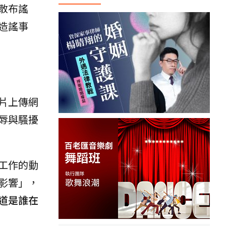
散布謠
造謠事
片上傳網
辱與騷擾
工作的動
影響」，
道是誰在