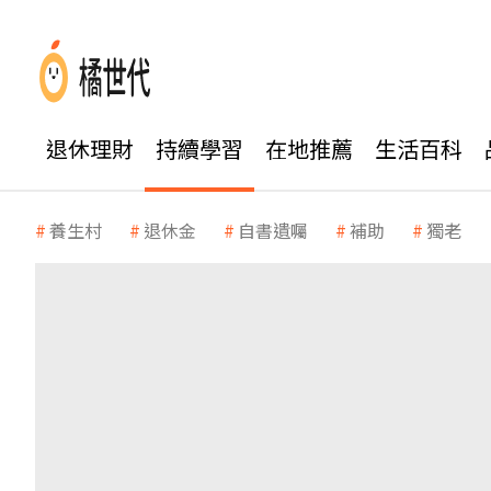
退休理財
持續學習
在地推薦
生活百科
養生村
退休金
自書遺囑
補助
獨老