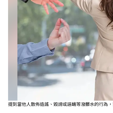
提到當他人散佈造謠、毀謗或誣衊等潑髒水的行為，對於