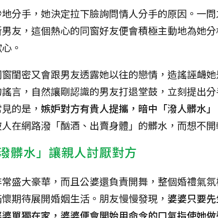
妙地分手，她決定拉下臉詢問情人分手的原因。一問
新男友，這個熱心的同窗好友便會積極主動地為她分
歡心。
同窗閨密又會跟男友透露她以往的戀情，造謠誣衊她
的謠言，自然讓剛認識的男友打退堂鼓，立刻提出分
常見的是，
嫉妒對方有貴人提攜，暗中「潑人髒水」
被人在網路潑「酗酒、出賣身體」的髒水，而想不開
潑髒水」讓親人討厭對方
非常盛大豪華，而且公婆還負責開舞，整個婚禮氣氛
滿懷期待展開婚姻生活。朋友慢慢發現，
婆婆只要先
婆婆單獨在家，婆婆便會開始用命令的口氣指使她做