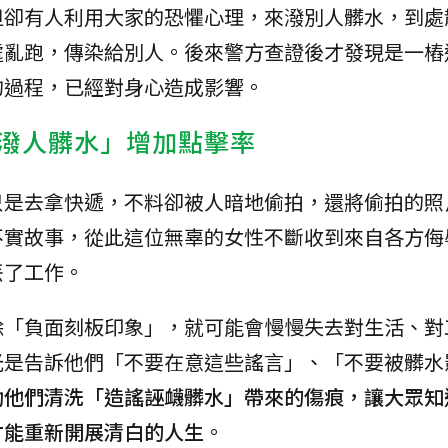
但卻有人利用大家的恐懼心理，來潑別人髒水，到處
處亂跑，傳染給別人。後來警方查證後才發現是一樁
的過程，已經對身心造成影響。
潑人髒水」增加點擊率
只是去拿快遞，不料卻被人暗地偷拍，還將偷拍的照
不實故事，從此這位無辜的女性不斷收到來自各方侮
丟了工作。
除「負面刻板印象」，就可能會慢慢失去對生活、對
光是告訴他們「不要在意這些謠言」、「不要被髒水
助他們清洗「造謠誣衊髒水」帶來的傷痕，讓大眾知
才能重新開展清白的人生
。