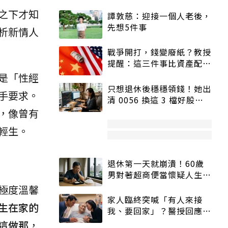
之下才知
譚敦慈：迎接一個人老後，
先想5件事
析新情人
戰爭開打，錢變廢紙？教授
提醒：這三件事比資產配置
更重要！
是「性經
只想退休後穩穩領錢！她出
手要求。
清 0056 換這 3 檔好股：
股價高點照樣買
，像曾有
輕生。
退休第一天就崩潰！60歲
男對著超商便當懷疑人生
「一切好安靜」
極度溫馨
家人臨終突喊「有人來接
生在家的
我、要回家」？醫授回應方
式快學：避免抱憾終生
這做那
，