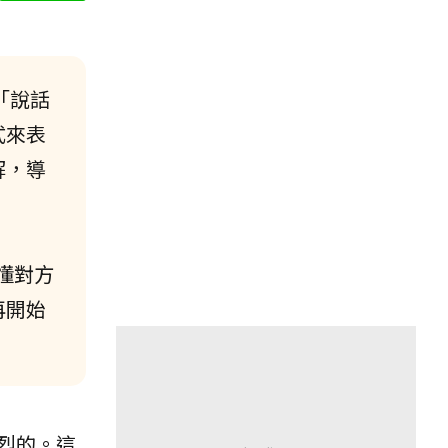
「說話
式來表
解，導
懂對方
再開始
烈的。這