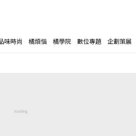
品味時尚
橘煩惱
橘學院
數位專題
企劃策展