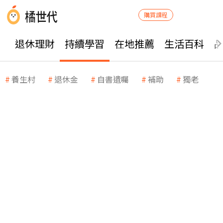
購買課程
退休理財
持續學習
在地推薦
生活百科
養生村
退休金
自書遺囑
補助
獨老