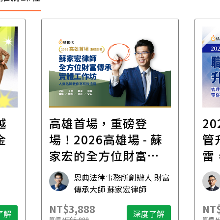
越
高雄首場，重磅登
2
金
場！2026高雄場 - 蘇
管
家宏的全方位財富傳
雷
承｜實體工作坊
場
恩典法律事務所創辦人 財富
傳承大師 蘇家宏律師
NT$3,888
NT$
了解
深度了解
原價
NT$5,888
原價
N