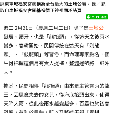
屏東車城福安宮號稱為全台最大的土地公廟。 圖／擷
取自車城福安宮開基福德正神祖廟粉絲頁
用LINE傳送
週二 2月21日（農曆二月二日）除了是
土地公
誕辰、頭牙，也是「龍抬頭」，從這天之後雨水
變多、春耕開始，民間傳統在這天有「剃龍
頭」、「敲龍頭」等習俗，而命理專家點名，個
生肖把握這個月有貴人提攜，整體運勢將一飛沖
天。
據悉，民間相傳「龍抬頭」由來是主管雲雨的龍
王，因思念失去的女兒，從海底抬頭出來，使得
天降大雨，從此後雨水越變越多，百蟲也於初春
甦醒，有利於農耕，所以又將這天視「春耕