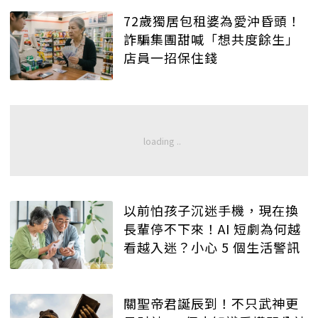
72歲獨居包租婆為愛沖昏頭！
詐騙集團甜喊「想共度餘生」
店員一招保住錢
以前怕孩子沉迷手機，現在換
長輩停不下來！AI 短劇為何越
看越入迷？小心 5 個生活警訊
關聖帝君誕辰到！不只武神更