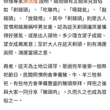
命理專家
謝沅瑾
說明，龍抬頭有五個常見習俗
如「剃龍頭」、「吃豬肉」、「吸龍氣」、「敲
龍頭」、「放龍燈」。其中「剃龍頭」則是古人
習慣用龍鳳稱呼男女童，認為這天剃頭讓孩童獲
得好運氣、或是出人頭地，多少隱含望子成龍、
望女成鳳寓意；至於大人在這天剃頭，則有鴻運
高照、鴻運當頭之意。
再者，這天為土地公頭牙，是過完年後第一個祭
祀節日，民間照慣例會準備豬、牛、羊三牲祭
祀，有些地方會準備豐盛的豬頭祭拜，拜完之後
與大家一同分享「豬頭肉」，久而久之也成為習
俗之一。