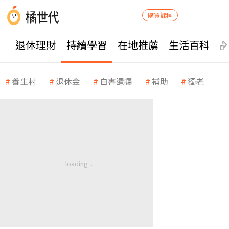
購買課程
退休理財
持續學習
在地推薦
生活百科
養生村
退休金
自書遺囑
補助
獨老