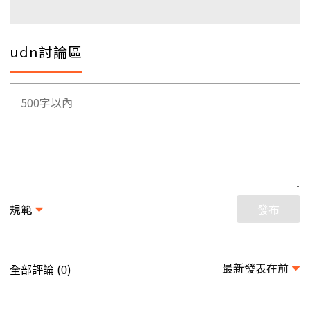
udn討論區
規範
發布
最新發表在前
全部評論 (
)
0