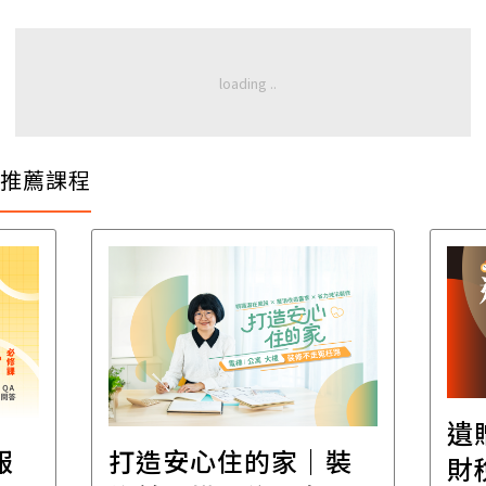
推薦課程
遺
報
打造安心住的家｜裝
財