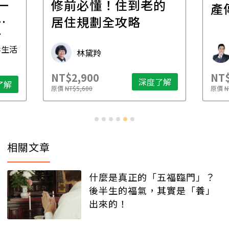
一
修前必懂！住到老的
產
一
居住規劃全攻略
先
毒生活
林黛羚
NT$2,900
NT$
深度了解
了解
原價
NT$5,600
原價
N
相關文章
什麼是真正的「五福臨門」？
後半生的福氣，其實是「養」
出來的！