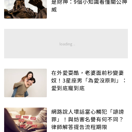
是財神：9個小知識看懂關公神
威
在外愛耍酷，老婆面前秒變妻
奴！3星座男「為愛沒原則」：
愛到底寵到底
網路說人壞話當心觸犯「誹謗
罪」！與妨害名譽有何不同？
律師解答提告流程期限