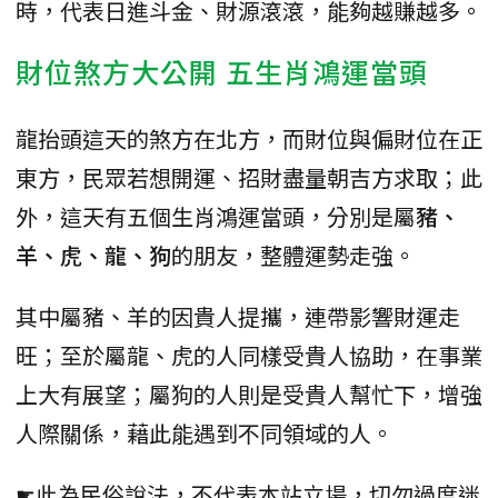
時，代表日進斗金、財源滾滾，能夠越賺越多。
財位煞方大公開 五生肖鴻運當頭
龍抬頭這天的煞方在北方，而財位與偏財位在正
東方，民眾若想開運、招財盡量朝吉方求取；此
外，這天有五個生肖鴻運當頭，分別是屬
豬、
羊、虎、龍、狗
的朋友，整體運勢走強。
其中屬豬、羊的因貴人提攜，連帶影響財運走
旺；至於屬龍、虎的人同樣受貴人協助，在事業
上大有展望；屬狗的人則是受貴人幫忙下，增強
人際關係，藉此能遇到不同領域的人。
☛此為民俗說法，不代表本站立場，切勿過度迷