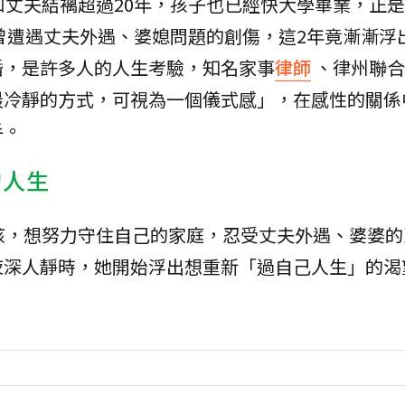
和丈夫結褵超過20年，孩子也已經快大學畢業，正
曾遭遇丈夫外遇、婆媳問題的創傷，這2年竟漸漸浮
婚，是許多人的人生考驗，知名家事
律師
、律州聯合
最冷靜的方式，可視為一個儀式感」，在感性的關係
手。
的人生
孩，想努力守住自己的家庭，忍受丈夫外遇、婆婆的
夜深人靜時，她開始浮出想重新「過自己人生」的渴
。