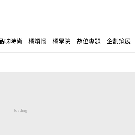
品味時尚
橘煩惱
橘學院
數位專題
企劃策展