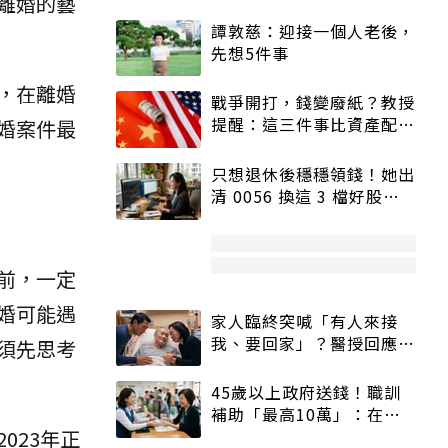
離婚的藝
譚敦慈：迎接一個人老後，
先想5件事
，在離婚
戰爭開打，錢變廢紙？教授
提醒：這三件事比資產配置
婚案件最
更重要！
只想退休後穩穩領錢！她出
清 0056 換這 3 檔好股：
股價高點照樣買
前，一定
婚可能遇
家人臨終突喊「有人來接
我、要回家」？醫授回應方
須先思考
式快學：避免抱憾終生
45歲以上政府送錢！職訓
補助「最高10萬」：在
023年正
職、待業都能申請