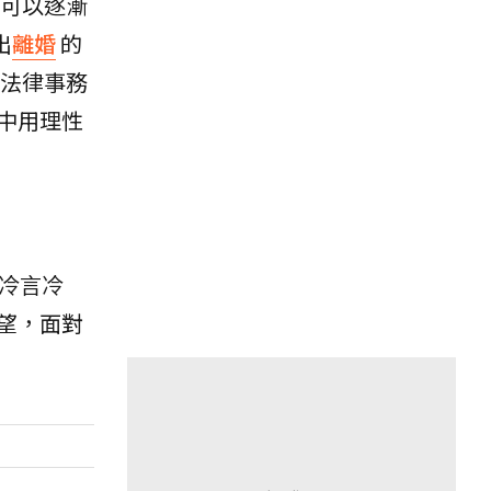
是可以逐漸
出
離婚
的
法律事務
中用理性
冷言冷
望，面對