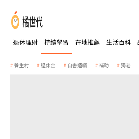
退休理財
持續學習
在地推薦
生活百科
養生村
退休金
自書遺囑
補助
獨老