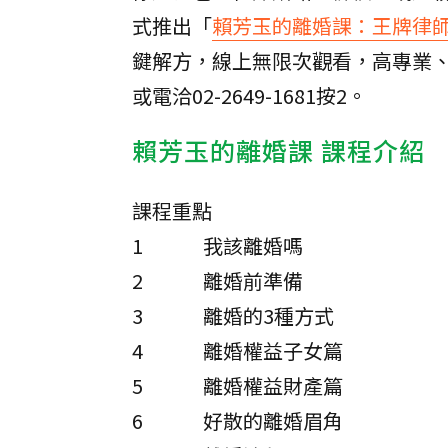
式推出「
賴芳玉的離婚課：王牌律
鍵解方，線上無限次觀看，高專業、
或電洽02-2649-1681按2。
賴芳玉的離婚課 課程介紹
課程重點
1
我該離婚嗎
2
離婚前準備
3
離婚的3種方式
4
離婚權益子女篇
5
離婚權益財產篇
6
好散的離婚眉角