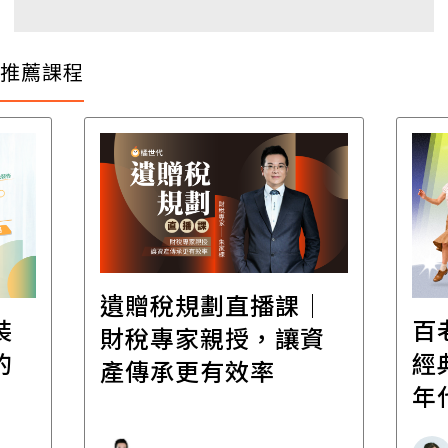
推薦課程
遺贈稅規劃直播課│
裝
百
財稅專家親授，讓資
的
經
產傳承更有效率
年