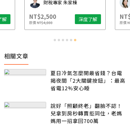
財稅專家 朱家棟
NT$2,500
NT$
了解
深度了解
原價
NT$4,888
原價
N
相關文章
夏日冷氣怎麼開最省錢？台電
揭夜間「2大關鍵按鈕」：最高
省電12%安心睡
說好「照顧終老」翻臉不認！
兒拿到房秒轉賣拒同住，老媽
媽用一招拿回700萬