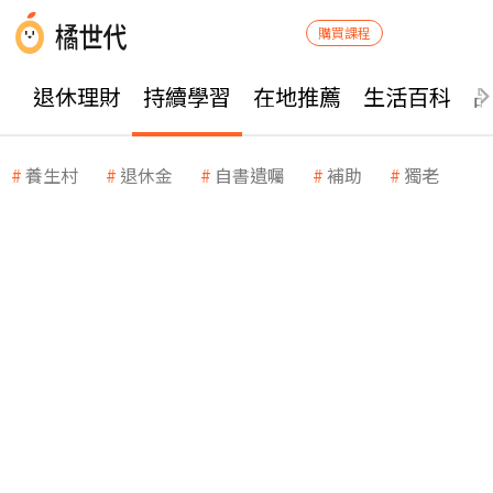
購買課程
退休理財
持續學習
在地推薦
生活百科
養生村
退休金
自書遺囑
補助
獨老