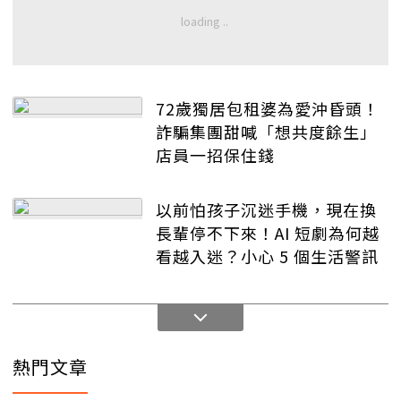
72歲獨居包租婆為愛沖昏頭！
詐騙集團甜喊「想共度餘生」
店員一招保住錢
以前怕孩子沉迷手機，現在換
長輩停不下來！AI 短劇為何越
看越入迷？小心 5 個生活警訊
熱門文章