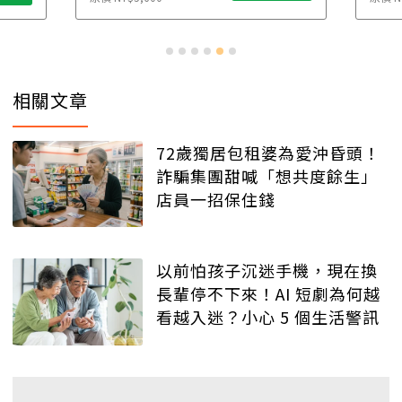
相關文章
72歲獨居包租婆為愛沖昏頭！
詐騙集團甜喊「想共度餘生」
店員一招保住錢
以前怕孩子沉迷手機，現在換
長輩停不下來！AI 短劇為何越
看越入迷？小心 5 個生活警訊