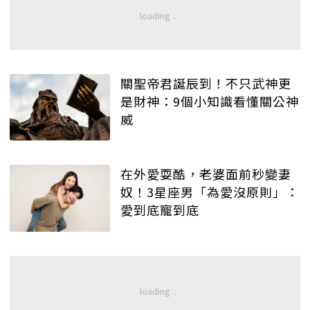
關聖帝君誕辰到！不只武神更
是財神：9個小知識看懂關公神
威
在外愛耍酷，老婆面前秒變妻
奴！3星座男「為愛沒原則」：
愛到底寵到底