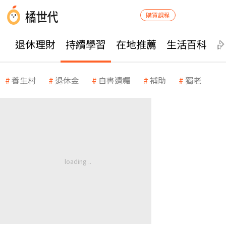
購買課程
退休理財
持續學習
在地推薦
生活百科
養生村
退休金
自書遺囑
補助
獨老