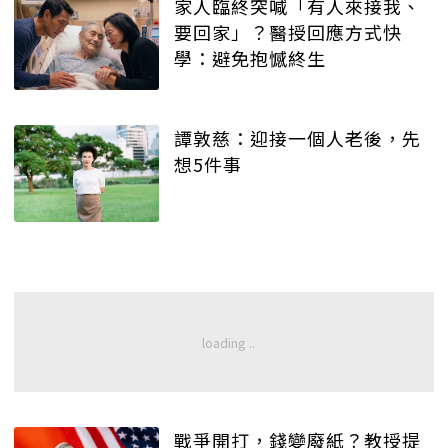
家人臨終突喊「有人來接我、
要回家」？醫授回應方式快
學：避免抱憾終生
譚敦慈：迎接一個人老後，先
想5件事
戰爭開打，錢變廢紙？教授提