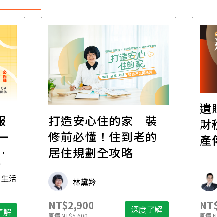
遺
報
打造安心住的家｜裝
財
一
修前必懂！住到老的
產
一
居住規劃全攻略
先
毒生活
林黛羚
NT$2,900
NT$
深度了解
了解
原價
NT$5,600
原價
N