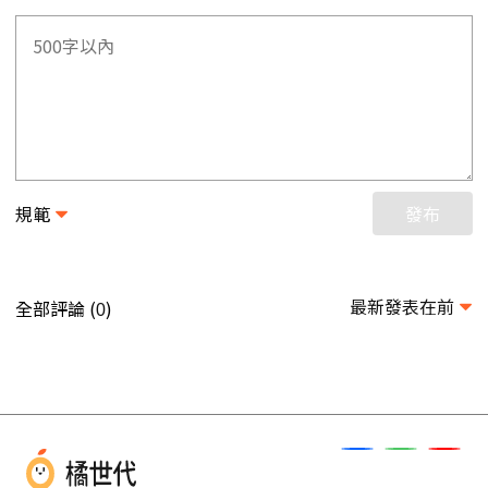
規範
發布
最新發表在前
全部評論 (
)
0