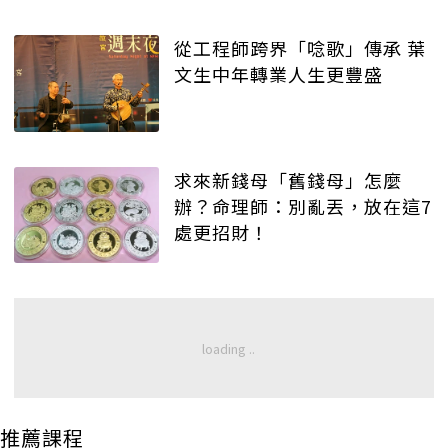
從工程師跨界「唸歌」傳承 葉
文生中年轉業人生更豐盛
求來新錢母「舊錢母」怎麼
辦？命理師：別亂丟，放在這7
處更招財！
推薦課程