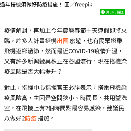
過年搭機須做好防疫措施！ 圖／freepik
用LINE傳送
疫情解封，再加上今年農曆春節十天連假即將來
臨，許多人計畫搭機
出國
旅遊，也有民眾搭乘
飛機返鄉過節，然而最近COVID-19疫情升溫，
又有許多新興變異株正在各國流行，現在搭機染
疫風險是否大幅提升？
對此，指揮中心指揮官王必勝表示，搭乘飛機染
疫風險高，主因是空間狹小、時間長、共用盥洗
室，在飛機上有2個時間點最容易感染，建議民
眾做好2
防疫
措施。