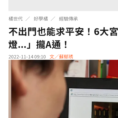
橘世代
好學橘
經驗傳承
不出門也能求平安！6大
燈...」攏A通！
2022-11-14 09:10
文／蘇郁琇