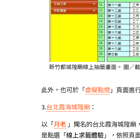
新竹都城隍廟線上抽籤畫面。 圖／
此外，也可於「
虛擬點燈
」頁面進
3.
台北霞海城隍廟
：
以「
月老
」聞名的台北霞海城隍廟
是點選「
線上求籤體驗
」，依照頁