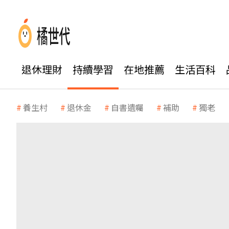
退休理財
持續學習
在地推薦
生活百科
養生村
退休金
自書遺囑
補助
獨老