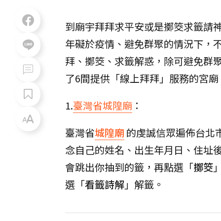
到廟宇拜拜求平安或是擲筊求籤請
年礙於疫情、避免群聚的情況下，
拜、擲筊、求籤解惑，除可避免群
了6間提供「線上拜拜」服務的宮廟
1.
臺灣省城隍廟
：
臺灣省
城隍廟
的虔誠信眾遍佈台北
念自己的姓名、出生年月日、住址
會跳出你抽到的籤，再點選「
擲筊
選「
看籤詩解
」解籤。