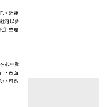
託。近幾
就可以參
代】整理
在心中默
」，頁面
功，可點