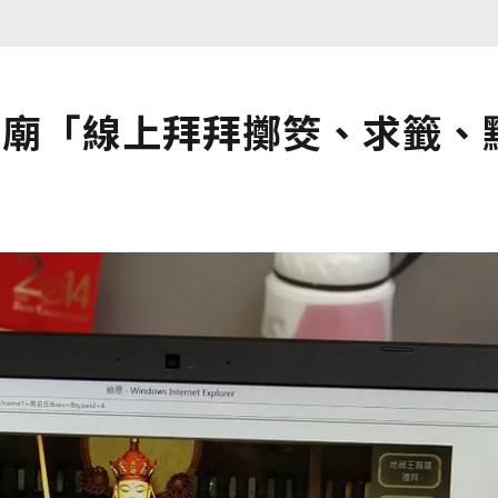
宮廟「線上拜拜擲筊、求籤、