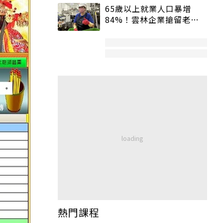
65歲以上就業人口暴增
84%！雲林企業搶留老員
工：穩定性高、經驗豐富
熱門課程