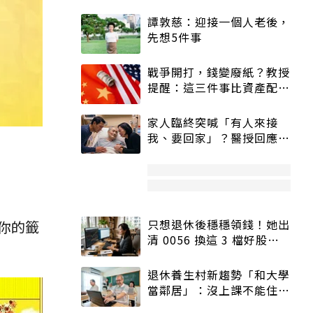
譚敦慈：迎接一個人老後，
先想5件事
戰爭開打，錢變廢紙？教授
提醒：這三件事比資產配置
更重要！
家人臨終突喊「有人來接
我、要回家」？醫授回應方
式快學：避免抱憾終生
只想退休後穩穩領錢！她出
你的籤
清 0056 換這 3 檔好股：
股價高點照樣買
退休養生村新趨勢「和大學
當鄰居」：沒上課不能住、
宿舍變養老房