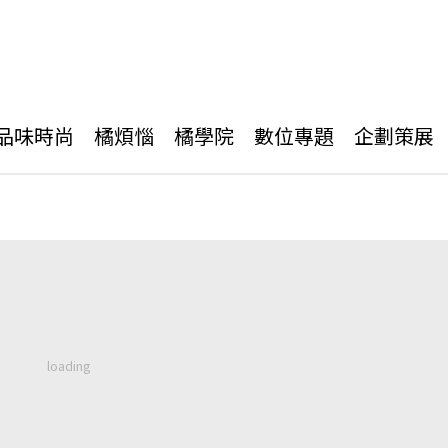
品味時尚
橘煩惱
橘學院
數位專題
企劃策展