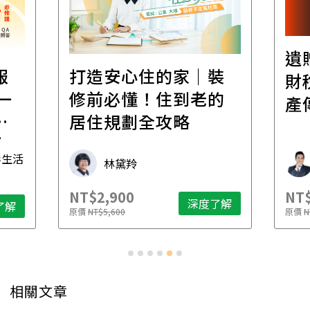
遺
報
打造安心住的家｜裝
財
一
修前必懂！住到老的
產
一
居住規劃全攻略
先
毒生活
林黛羚
NT$2,900
NT$
深度了解
了解
原價
NT$5,600
原價
N
相關文章