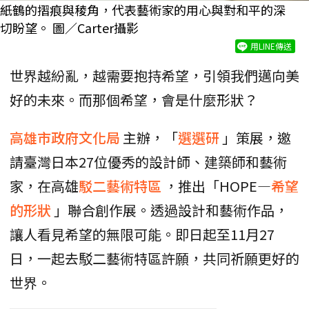
紙鶴的摺痕與稜角，代表藝術家的用心與對和平的深
切盼望。 圖／Carter攝影
用LINE傳送
世界越紛亂，越需要抱持希望，引領我們邁向美
好的未來。而那個希望，會是什麼形狀？
高雄市政府文化局
主辦，「
選選研
」策展，邀
請臺灣日本27位優秀的設計師、建築師和藝術
家，在高雄
駁二藝術特區
，推出「HOPE—
希望
的形狀
」聯合創作展。透過設計和藝術作品，
讓人看見希望的無限可能。即日起至11月27
日，一起去駁二藝術特區許願，共同祈願更好的
世界。