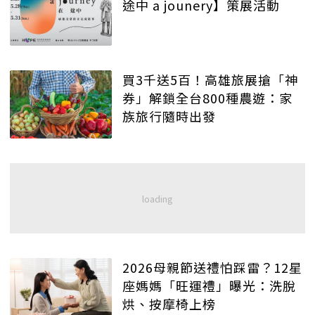
途中 a jounery】策展活動
買3千送5百！高雄旅展搶「神
券」解鎖全台800種農遊：家
族旅行隨時出發
2026母親節送禮怕踩雷？12星
座媽媽「旺運禮」曝光：洗脫
烘、按摩椅上榜