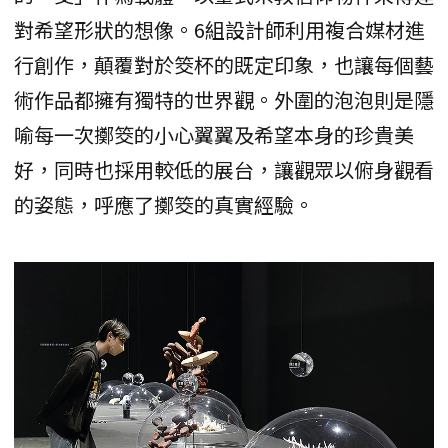
對希望形狀的想像。6組設計師利用複合媒材進
行創作，顛覆對於筊杯的既定印象，也讓每個藝
術作品都擁有獨特的世界觀。外圍的泡泡則是隱
喻每一次擲筊的小心翼翼及希望本身的珍貴美
好，同時也採用較低的展台，讓觀眾以俯身觀看
的姿態，呼應了擲筊的真實經驗。