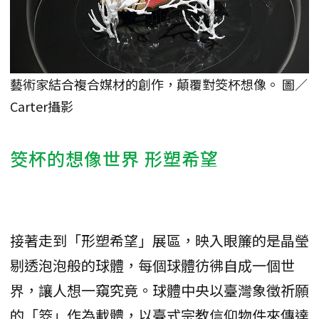
藝術家結合複合媒材的創作，顛覆對筊杯想像。 圖／
Carter攝影
筊杯的想像世界 形塑希望
接著走到「形塑希望」展區，映入眼簾的是晶瑩
剔透泡泡般的球體，每個球體彷彿自成一個世
界，讓人想一窺究竟。球體中央以臺灣象徵祈願
的「筊」作為載體，以臺式宗教信仰物件來傳達