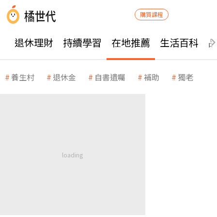
購買課程
退休理財
持續學習
在地推薦
生活百科
養生村
退休金
自書遺囑
補助
獨老