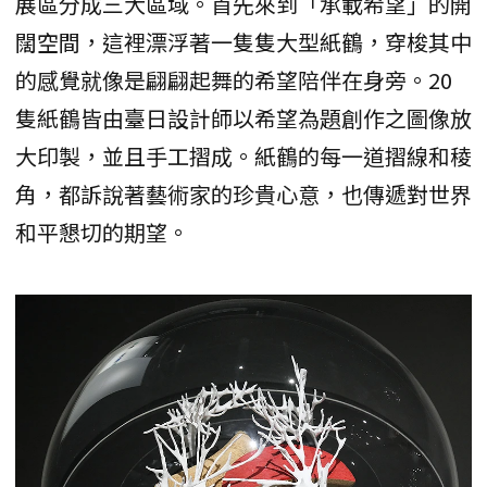
展區分成三大區域。首先來到「承載希望」的開
闊空間，這裡漂浮著一隻隻大型紙鶴，穿梭其中
的感覺就像是翩翩起舞的希望陪伴在身旁。20
隻紙鶴皆由臺日設計師以希望為題創作之圖像放
大印製，並且手工摺成。紙鶴的每一道摺線和稜
角，都訴說著藝術家的珍貴心意，也傳遞對世界
和平懇切的期望。