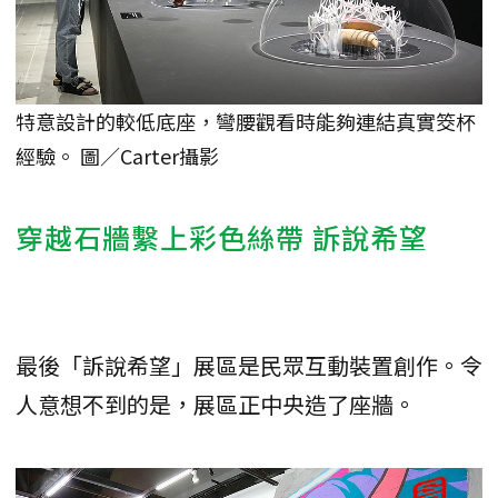
特意設計的較低底座，彎腰觀看時能夠連結真實筊杯
經驗。 圖／Carter攝影
穿越石牆繫上彩色絲帶 訴說希望
最後「訴說希望」展區是民眾互動裝置創作。令
人意想不到的是，展區正中央造了座牆。