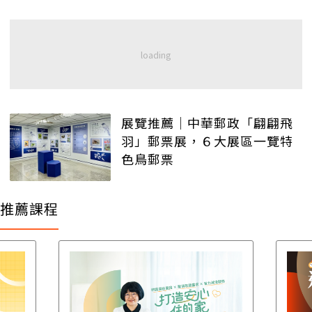
展覽推薦│中華郵政「翩翩飛
羽」郵票展，６大展區一覽特
色鳥郵票
推薦課程