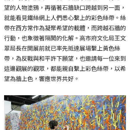
望的人物塗鴉，再循著石牆缺口跨越到另一面，
就能看見鐵絲網上人們悉心繫上的彩色絲帶。絲
帶在西方常作為凝聚希望的載體，而跨越石牆的
行動，也象徵著隔閡的化解。高市府文化局王文
翠局長在開展前就已率先抵達展場繫上黃色絲
帶，為反戰與和平許下願望，也邀請每一位來到
這邊觀展的觀眾，都能親自繫上彩色絲帶，以希
望為牆上色，響應世界共好。