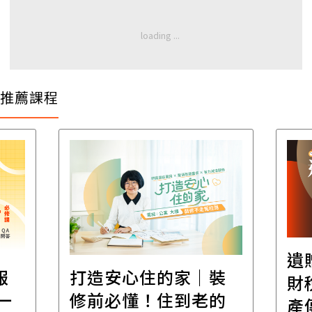
推薦課程
遺
報
打造安心住的家｜裝
財
一
修前必懂！住到老的
產