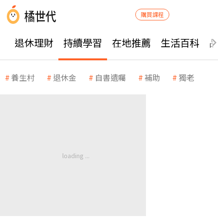
購買課程
退休理財
持續學習
在地推薦
生活百科
養生村
退休金
自書遺囑
補助
獨老