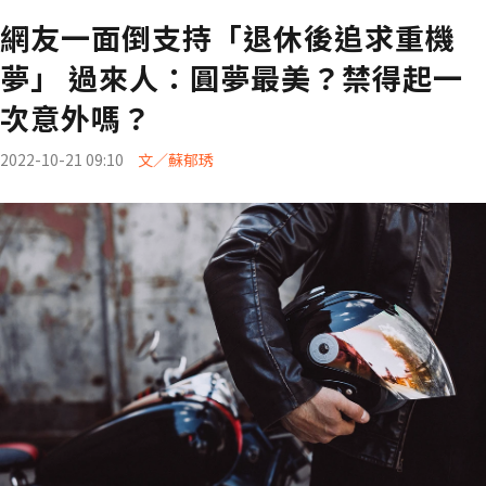
網友一面倒支持「退休後追求重機
夢」 過來人：圓夢最美？禁得起一
次意外嗎？
2022-10-21 09:10
文／蘇郁琇