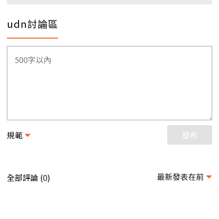
udn討論區
規範
發布
最新發表在前
全部評論 (
)
0