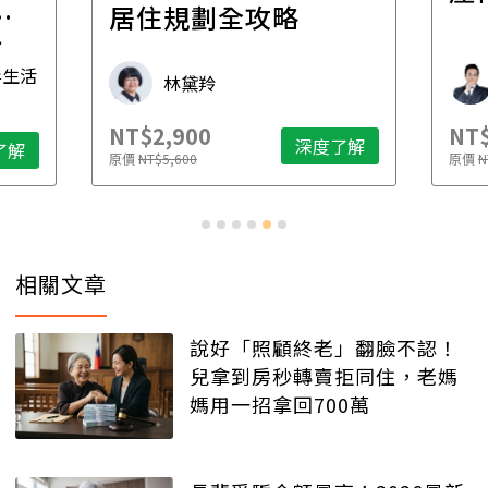
一
居住規劃全攻略
先
毒生活
林黛羚
NT$2,900
NT$
深度了解
了解
原價
NT$5,600
原價
N
相關文章
說好「照顧終老」翻臉不認！
兒拿到房秒轉賣拒同住，老媽
媽用一招拿回700萬