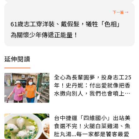
61歲志工穿洋裝、戴假髮，犧牲「色相」
為關懷少年傳遞正能量！
延伸閱讀
全心為長輩圓夢，投身志工25
年！史丹妮：付出愛就像把香
水撒向別人，我們也會噴上幾
滴
台中捷運「四維國小」出站美
食選不完！火腿白菜雞湯、魚
肚丸湯...每一家都是饕客最愛