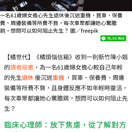
一名61歲婦女擔心先生退休後沉迷重機，買車、保養
費、周邊裝備等所費不貲，每次車聚都讓她心驚膽
跳，想問可以如何阻止先生？ 圖／freepik
用LINE傳送
【橘世代】《橘煩惱信箱》收到一則新竹陳小姐
的
讀者投書
，為一名61歲婦女擔心較自己年輕
的先生
退休
後沉迷
重機
，買車、保養費、周邊
裝備等所費不貲，且身體反應不如年輕時靈活，
每次車聚都讓她心驚膽跳，想問可以如何阻止先
生？
臨床心理師：放下焦慮，從了解對方