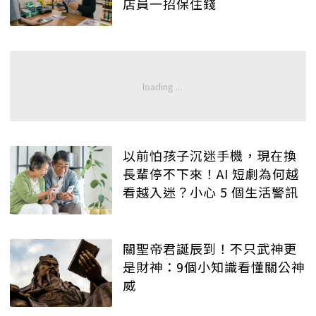
店員一招保住錢
以前怕孩子沉迷手機，現在換
長輩停不下來！AI 短劇為何越
看越入迷？小心 5 個生活警訊
關聖帝君誕辰到！不只武神更
是財神：9個小知識看懂關公神
威