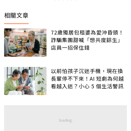
相關文章
72歲獨居包租婆為愛沖昏頭！
詐騙集團甜喊「想共度餘生」
店員一招保住錢
以前怕孩子沉迷手機，現在換
長輩停不下來！AI 短劇為何越
看越入迷？小心 5 個生活警訊