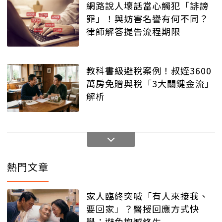
網路說人壞話當心觸犯「誹謗
罪」！與妨害名譽有何不同？
律師解答提告流程期限
教科書級避稅案例！叔姪3600
萬房免贈與稅「3大關鍵金流」
解析
熱門文章
家人臨終突喊「有人來接我、
要回家」？醫授回應方式快
學：避免抱憾終生