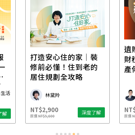
遺
報
打造安心住的家｜裝
財
一
修前必懂！住到老的
產
一
居住規劃全攻略
先
毒生活
林黛羚
NT$2,900
NT$
深度了解
了解
原價
NT$5,600
原價
N