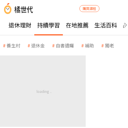
購買課程
退休理財
持續學習
在地推薦
生活百科
養生村
退休金
自書遺囑
補助
獨老