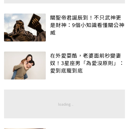
關聖帝君誕辰到！不只武神更
是財神：9個小知識看懂關公神
威
在外愛耍酷，老婆面前秒變妻
奴！3星座男「為愛沒原則」：
愛到底寵到底