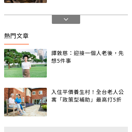
熱門文章
譚敦慈：迎接一個人老後，先
想5件事
入住平價養生村！全台老人公
寓「政策型補助」最高打5折