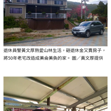
退休員警黃文厚熱愛山林生活，砸退休金又賣房子，
將50年老宅改造成美侖美奐的家。 圖／黃文厚提供