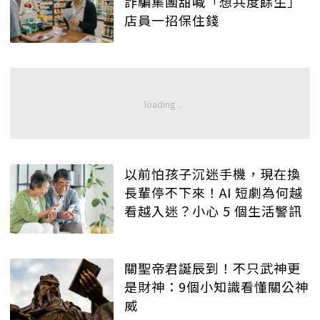
詐騙集團甜喊「想共度餘生」
店員一招保住錢
以前怕孩子沉迷手機，現在換
長輩停不下來！AI 短劇為何越
看越入迷？小心 5 個生活警訊
關聖帝君誕辰到！不只武神更
是財神：9個小知識看懂關公神
威