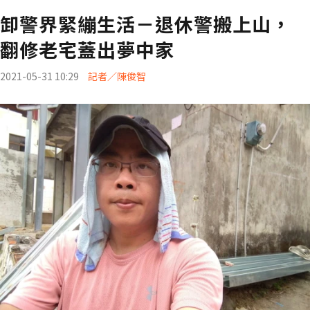
卸警界緊繃生活－退休警搬上山，
翻修老宅蓋出夢中家
2021-05-31 10:29
記者／陳俊智