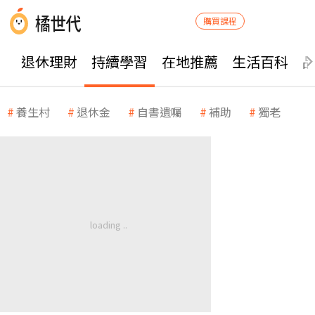
購買課程
退休理財
持續學習
在地推薦
生活百科
養生村
退休金
自書遺囑
補助
獨老