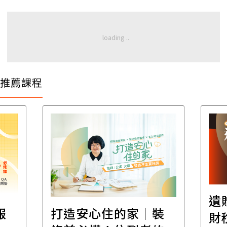
推薦課程
遺
報
打造安心住的家｜裝
財