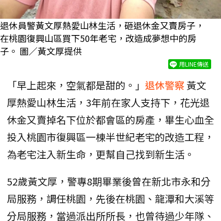
退休員警黃文厚熱愛山林生活，砸退休金又賣房子，
在桃園復興山區買下50年老宅，改造成夢想中的房
子。 圖／黃文厚提供
用LINE傳送
「早上起來，空氣都是甜的。」
退休警察
黃文
厚熱愛山林生活，3年前在家人支持下，花光退
休金又賣掉名下位於都會區的房產，畢生心血全
投入桃園市復興區一棟半世紀老宅的改造工程，
為老宅注入新生命，更幫自己找到新生活。
52歲黃文厚，警專8期畢業後曾在新北市永和分
局服務，調任桃園，先後在桃園、龍潭和大溪等
分局服務，當過派出所所長，也曾待過少年隊、