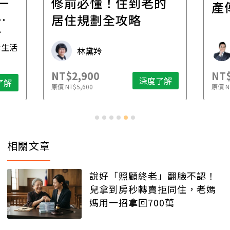
一
修前必懂！住到老的
產
一
居住規劃全攻略
先
毒生活
林黛羚
NT$2,900
NT$
深度了解
了解
原價
NT$5,600
原價
N
相關文章
說好「照顧終老」翻臉不認！
兒拿到房秒轉賣拒同住，老媽
媽用一招拿回700萬