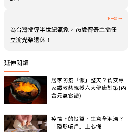
為台灣播導半世紀氣象，76歲傳奇主播任
立渝光榮退休！
延伸閱讀
居家防疫「懶」整天？食安專
家譚敦慈親授六大健康對策(內
含元氣食譜)
疫情下的投資、生意全泡湯？
「隱形帳戶」止心慌