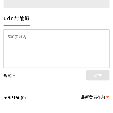
udn討論區
規範
發布
最新發表在前
全部評論 (
)
0