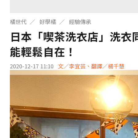
橘世代
好學橘
經驗傳承
日本「喫茶洗衣店」洗衣同
能輕鬆自在！
2020-12-17 11:10
文／李宜芸、翻譯／楊千慧