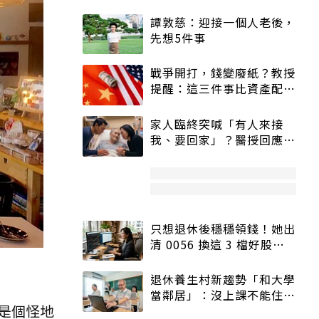
譚敦慈：迎接一個人老後，
先想5件事
戰爭開打，錢變廢紙？教授
提醒：這三件事比資產配置
更重要！
家人臨終突喊「有人來接
我、要回家」？醫授回應方
式快學：避免抱憾終生
只想退休後穩穩領錢！她出
清 0056 換這 3 檔好股：
股價高點照樣買
退休養生村新趨勢「和大學
當鄰居」：沒上課不能住、
是個怪地
宿舍變養老房