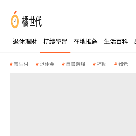
退休理財
持續學習
在地推薦
生活百科
養生村
退休金
自書遺囑
補助
獨老