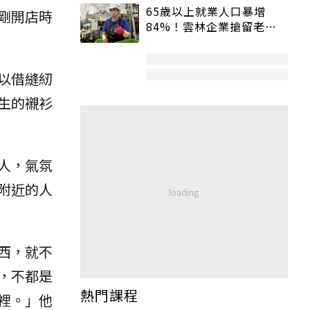
65歲以上就業人口暴增
剛開店時
84%！雲林企業搶留老員
工：穩定性高、經驗豐富
以借縫紉
生的襯衫
人，氣氛
附近的人
西，就不
，不都是
熱門課程
裡。」他