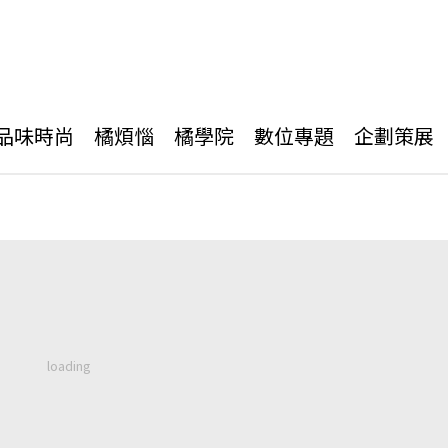
品味時尚
橘煩惱
橘學院
數位專題
企劃策展