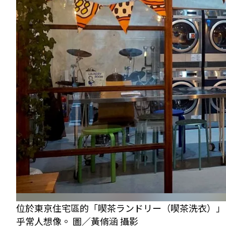
位於東京住宅區的「喫茶ランドリー（喫茶洗衣）」，
乎常人想像。 圖／黃脩涵 攝影