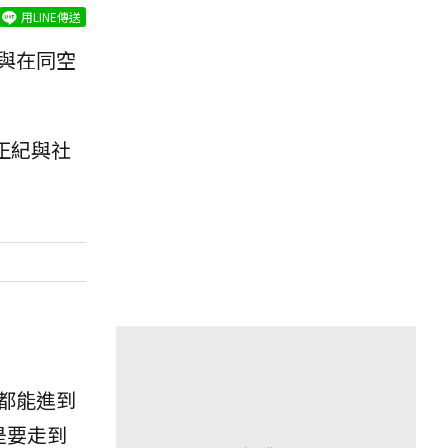
用LINE傳送
與在同空
正紀與社
都能進到
是要走到