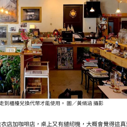
走到櫃檯兌換代幣才能使用。 圖／黃脩涵 攝影
洗衣店加咖啡店，桌上又有縫紉機，大概會覺得這真