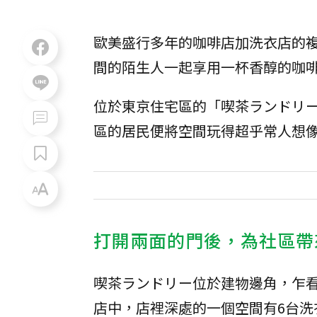
歐美盛行多年的咖啡店加洗衣店的
間的陌生人一起享用一杯香醇的咖
位於東京住宅區的「喫茶ランドリー
區的居民便將空間玩得超乎常人想
打開兩面的門後，為社區帶
喫茶ランドリー位於建物邊角，乍
店中，店裡深處的一個空間有6台