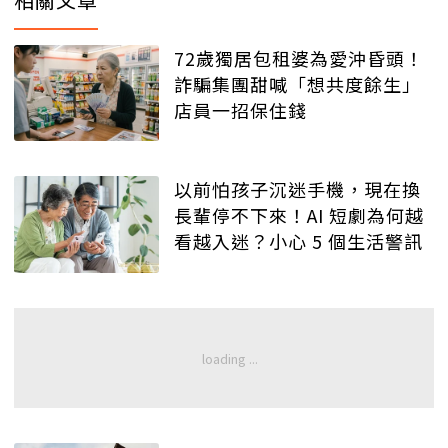
72歲獨居包租婆為愛沖昏頭！
詐騙集團甜喊「想共度餘生」
店員一招保住錢
以前怕孩子沉迷手機，現在換
長輩停不下來！AI 短劇為何越
看越入迷？小心 5 個生活警訊