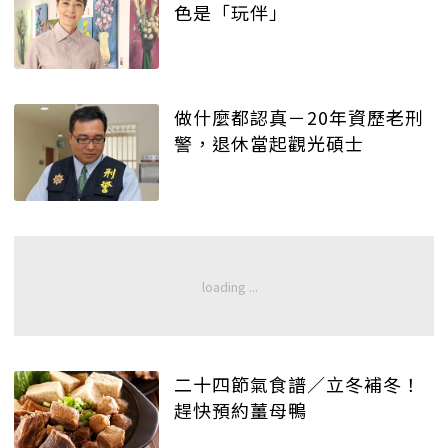
色是「玩伴」
做什麼都認真－20年資歷老刑
警，退休當起觀光碩士
二十四節氣食譜／立冬補冬！
趕快預約薑母鴨