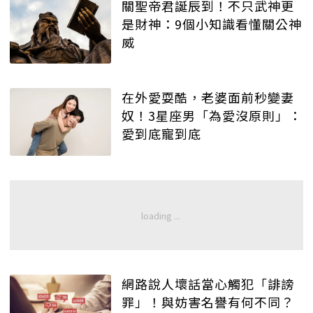
關聖帝君誕辰到！不只武神更
是財神：9個小知識看懂關公神
威
在外愛耍酷，老婆面前秒變妻
奴！3星座男「為愛沒原則」：
愛到底寵到底
網路說人壞話當心觸犯「誹謗
罪」！與妨害名譽有何不同？