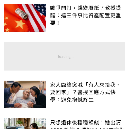
戰爭開打，錢變廢紙？教授提
醒：這三件事比資產配置更重
要！
家人臨終突喊「有人來接我、
要回家」？醫授回應方式快
學：避免抱憾終生
只想退休後穩穩領錢！她出清