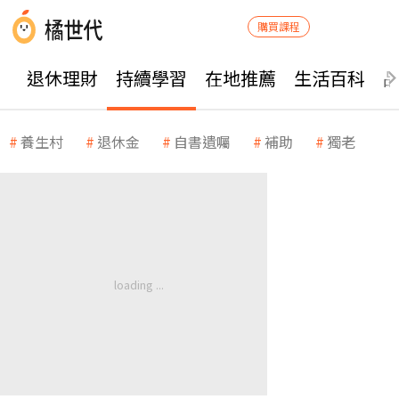
購買課程
退休理財
持續學習
在地推薦
生活百科
養生村
退休金
自書遺囑
補助
獨老