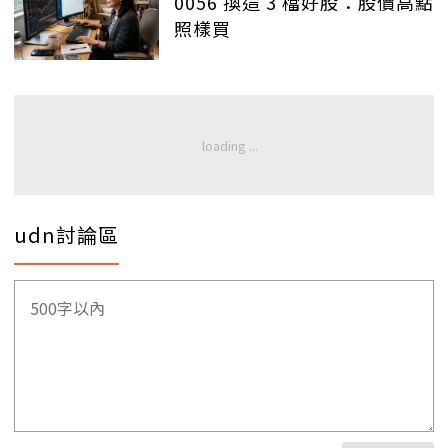
0056 換這 3 檔好股：股價高點
照樣買
udn討論區