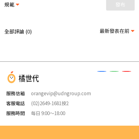
規範
發布
最新發表在前
全部評論 (
)
0
服務信箱
orangevip@udngroup.com
客服電話
(02)2649-1681按2
服務時間
每日 9:00～18:00