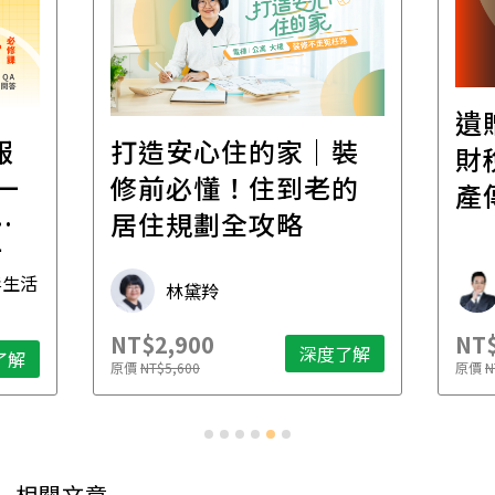
遺
報
打造安心住的家｜裝
財
一
修前必懂！住到老的
產
一
居住規劃全攻略
先
毒生活
林黛羚
NT$2,900
NT$
深度了解
了解
原價
NT$5,600
原價
N
相關文章