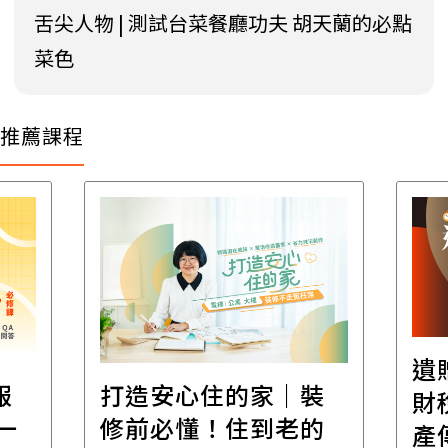
舌尖人物 | 測試台菜餐廳功夫 胡天蘭的必點
菜色
推薦課程
遺
報
打造安心住的家｜裝
財
一
修前必懂！住到老的
產