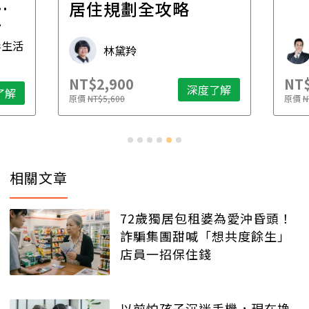
一
居住規劃全攻略
先
毒生活
林黛羚
NT$2,900
NT$
深度了解
了解
原價
NT$5,600
原價
N
相關文章
72歲獨居包租婆為愛沖昏頭！
詐騙集團甜喊「想共度餘生」
店員一招保住錢
以前怕孩子沉迷手機，現在換