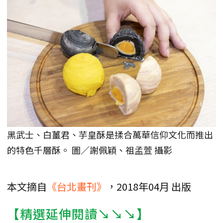
黑武士、白薑君、芋皇酥是揉合萬華信仰文化而推出
的特色千層酥。 圖／謝佩穎、祖孟萱 攝影
本文摘自
《台北畫刊》
，2018年04月 出版
【精選延伸閱讀↘↘↘】