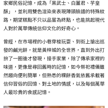
家鄉民俗記憶，成為「黑武士、白薑君、芋皇
酥」，並利用雙色渲染來表現陣頭臉譜的特殊紋
路，期望糕點不只以品嘗為終點，也能挑起現代
人對於萬華傳統信仰文化的好奇心。
曾經，在市場裡的小巷穿梭玩耍、到街上搶出巡
發的鹹光餅，就是黃梓城的全世界，直到外出打
拚了一圈後才發現，接手家業，除了傳承家裡的
味道，更像是尋回舊時的記憶，如今祭祀禮儀雖
然趨向便利簡單，但熟悉的粿餅香氣依舊承載著
信仰習俗的回憶、對土地的情感，以及每個萬華
人最珍貴的食感記憶。