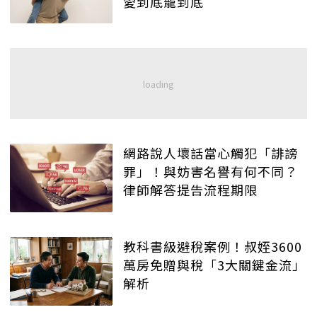
愛到底寵到底
網路說人壞話當心觸犯「誹謗
罪」！與妨害名譽有何不同？
律師解答提告流程期限
教科書級避稅案例！叔姪3600
萬房免贈與稅「3大關鍵金流」
解析