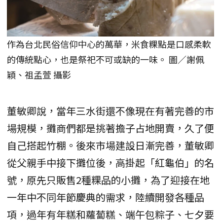
作為台北民俗信仰中心的萬華，米食粿點是口感柔軟
的傳統點心，也是祭祀不可或缺的一味。 圖／謝佩
穎、祖孟萱 攝影
董敏卿說，當年三水街還不像現在有著完善的市
場規模，攤商們都是挑著擔子占地開賣，久了便
自己搭起竹棚。後來市場建設日漸完善，董敏卿
從父親手中接下攤位後，高掛起「紅龜伯」的名
號，原先只販售2種粿品的小攤，為了迎接在地
一年中不同年節慶典的需求，陸續開發各種品
項，過年有年糕和蘿蔔糕、端午包粽子、七夕要