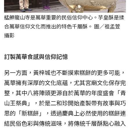
艋舺龍山寺是萬華重要的民俗信仰中心。芋皇酥是揉
合萬華信仰文化而推出的特色千層酥。 圖／祖孟萱
攝影
訂製萬華食感與信仰記憶
另一方面，黃梓城也不斷摸索糕餅的更多可能，
萬華擁有深厚的文化底蘊，尤其宮廟文化保存完
整，其中八將陣頭更源自於萬華的年度盛會「青
山王祭典」，於是二和珍開始產製帶有故事與巧
思的「新糕餅」，透過慶典上必然使用的糕餅連
結民俗色彩與傳統滋味，將傳統千層酥點心融入