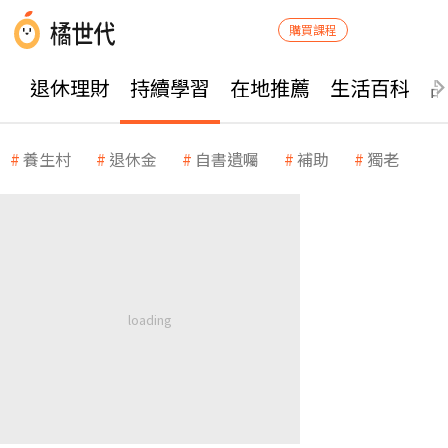
購買課程
退休理財
持續學習
在地推薦
生活百科
養生村
退休金
自書遺囑
補助
獨老