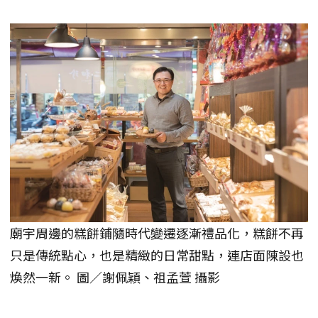
廟宇周邊的糕餅鋪隨時代變遷逐漸禮品化，糕餅不再
只是傳統點心，也是精緻的日常甜點，連店面陳設也
煥然一新。 圖／謝佩穎、祖孟萱 攝影