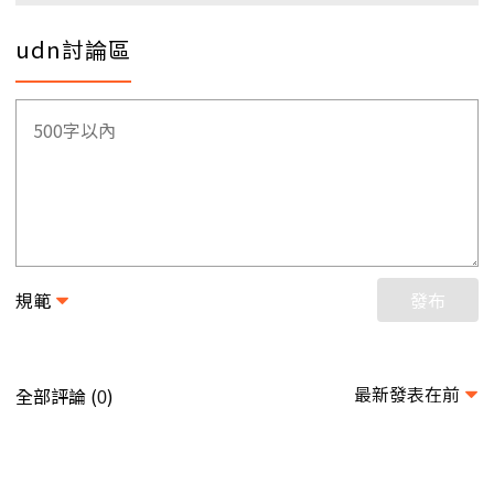
udn討論區
規範
發布
最新發表在前
全部評論 (
)
0