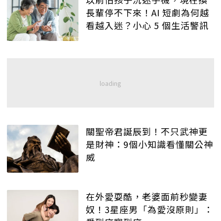
長輩停不下來！AI 短劇為何越
看越入迷？小心 5 個生活警訊
關聖帝君誕辰到！不只武神更
是財神：9個小知識看懂關公神
威
在外愛耍酷，老婆面前秒變妻
奴！3星座男「為愛沒原則」：