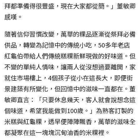
拜都準備得很豐盛，現在大家都從簡。」董敏卿
感嘆。
隨著信仰習慣改變，萬華的粿品逐漸從祭拜必備
供品，轉變為記憶中的傳統小吃，50多年老店
紅龜伯帶給人們傳統糕粿新鮮現做的好味道。但
不變的單純人情味，讓兩人從沒想過要離開，家
就住市場樓上，4個孩子從小在這長大，即便街
景建築有所變化，但回憶中的滋味一直都在。董
敏卿直言：「只要休息幾天，客人就會說想念這
個味道，希望我能做到100歲。」為熟客訂製的
米糕與紅龜粿，透早便陣陣飄香，萬華的滋味全
都凝聚在這一塊塊沉甸油香的米粿裡。