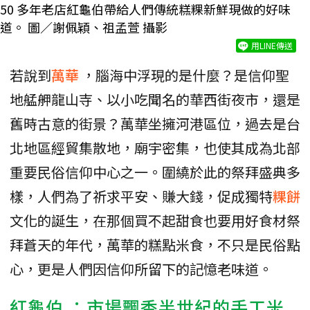
50 多年老店紅龜伯帶給人們傳統糕粿新鮮現做的好味
道。 圖／謝佩穎、祖孟萱 攝影
用LINE傳送
若說到
萬華
，腦海中浮現的是什麼？是信仰聖
地艋舺龍山寺、以小吃聞名的華西街夜市，還是
舊時古意的街景？萬華坐擁河港區位，過去是台
北地區經貿集散地，廟宇密集，也使其成為北部
重要民俗信仰中心之一。圍繞於此的祭拜盛典多
樣，人們為了祈求平安、賺大錢，促成獨特
粿餅
文化的誕生，在那個買不起甜食也要用好食材祭
拜蒼天的年代，萬華的糕點米食，不只是民俗點
心，更是人們因信仰所留下的記憶老味道。
紅龜伯
：市場飄香半世紀的手工米