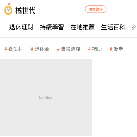
購買課程
退休理財
持續學習
在地推薦
生活百科
養生村
退休金
自書遺囑
補助
獨老