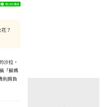
用LINE傳送
火花？
的沙拉，
稱「蘇媽
貴則肩負