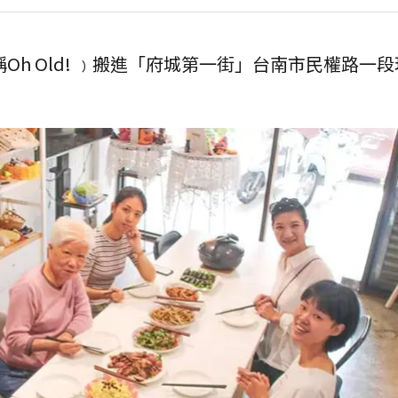
店﹙下稱Oh Old! ﹚搬進「府城第一街」台南市民權路一
。