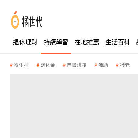
退休理財
持續學習
在地推薦
生活百科
養生村
退休金
自書遺囑
補助
獨老