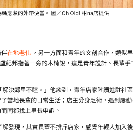
媽烹煮的外帶便當。 圖／Oh Old! 柑na店提供
陪伴
在地老化
，另一方面和青年的文創合作，類似早
創辦人盧紀邦指著一旁的木椅說，這是青年設計、長輩手
「解決鄰里不睦。」他談到，青年店家陸續進駐社區
響了當地長輩的日常生活；店主分身乏術，遇到屢勸
約而同都找上里長申訴。
入了解發現，其實長輩不排斥店家，感覺年輕人加入