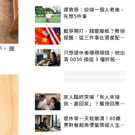
譚敦慈：迎接一個人老後，
先想5件事
戰爭開打，錢變廢紙？教授
提醒：這三件事比資產配置
更重要！
。 圖
只想退休後穩穩領錢！她出
清 0056 換這 3 檔好股：
股價高點照樣買
家人臨終突喊「有人來接
我、要回家」？醫授回應方
式快學：避免抱憾終生
退休第一天就崩潰！60歲
男對著超商便當懷疑人生
「一切好安靜」