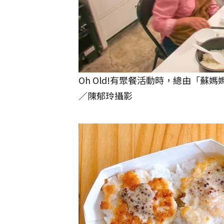
Oh Old!有聚餐活動時，總由「
／陳郁玲攝影