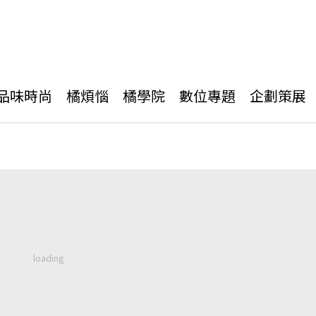
品味時尚
橘煩惱
橘學院
數位專題
企劃策展