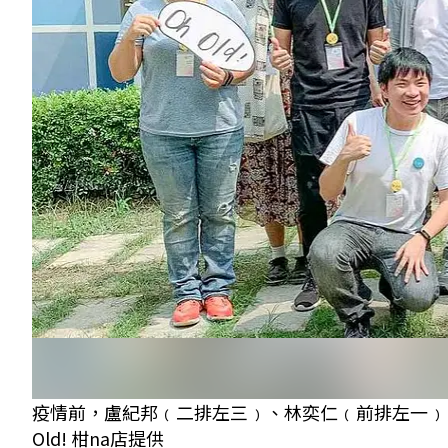
疫情前，盧紀邦﹙二排左三﹚、林奕仁﹙前排左一﹚
Old! 柑na店提供