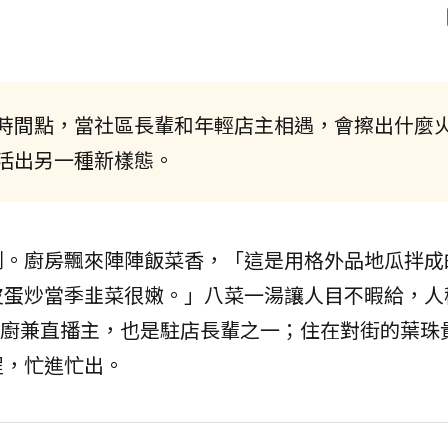
時間點，當社區長輩和年輕店主相遇，會擦出什麼
世代活出另一種新樣態。
側。廚房飄來陣陣飯菜香，「這是用格外品地瓜拌成
皮蛋炒當季韭菜很嫩。」八菜一湯讓人目不暇給，人
室的主廚兼直播主，也是駐店長輩之一；住在對街的葉珠
程，忙進忙出。