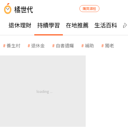
購買課程
退休理財
持續學習
在地推薦
生活百科
養生村
退休金
自書遺囑
補助
獨老