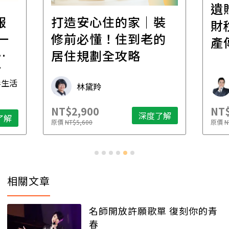
遺
報
打造安心住的家｜裝
財
一
修前必懂！住到老的
產
一
居住規劃全攻略
先
毒生活
林黛羚
NT$2,900
NT$
深度了解
了解
原價
NT$5,600
原價
N
相關文章
名師開放許願歌單 復刻你的青
春