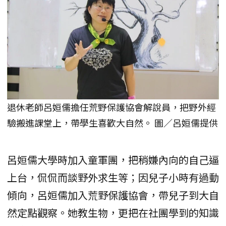
退休老師呂姮儒擔任荒野保護協會解說員，把野外經
驗搬進課堂上，帶學生喜歡大自然。 圖／呂姮儒提供
呂姮儒大學時加入童軍團，把稍嫌內向的自己逼
上台，侃侃而談野外求生等；因兒子小時有過動
傾向，呂姮儒加入荒野保護協會，帶兒子到大自
然定點觀察。她教生物，更把在社團學到的知識