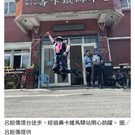
呂姮儒環台徒步，經過壽卡鐵馬驛站開心跳躍。 圖／
呂姮儒提供