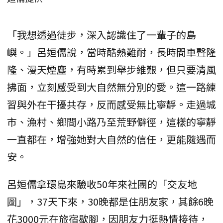
「我想透過徒步，深入認識住了一輩子的島
嶼。」呂姮儒說，當時酷熱難耐，長時間車聲隆
隆、漫天煙塵，有時累到舉步維艱，但只要清風
拂面，立刻感受到大自然無分別的愛。這一路練
習與外在干擾共存，反而感受無比寧靜。走過城
市、漁村、鄉間小路乃至荒野僻徑，這樣的寧靜
一直都在，增強她對大自然的信任，更能隨遇而
安。
呂姮儒拿環島來驗收50年來社團的「交友地
圖」，37天下來，30晚都是住朋友家，其餘6晚
花3000元在旅宿歇腳，因朋友力挺熱情接待，