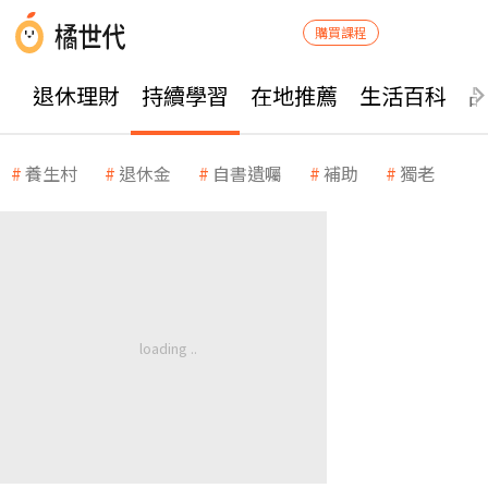
購買課程
退休理財
持續學習
在地推薦
生活百科
養生村
退休金
自書遺囑
補助
獨老