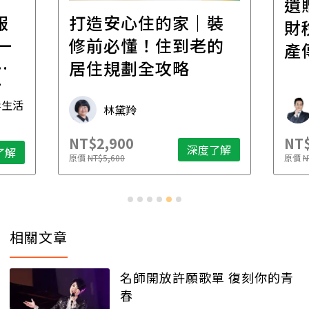
遺
報
打造安心住的家｜裝
財
一
修前必懂！住到老的
產
一
居住規劃全攻略
先
毒生活
林黛羚
NT$2,900
NT$
深度了解
了解
原價
NT$5,600
原價
N
相關文章
名師開放許願歌單 復刻你的青
春