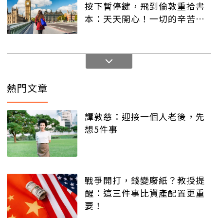
按下暫停鍵，飛到倫敦重拾書
本：天天開心！一切的辛苦都
值得
熱門文章
譚敦慈：迎接一個人老後，先
想5件事
戰爭開打，錢變廢紙？教授提
醒：這三件事比資產配置更重
要！