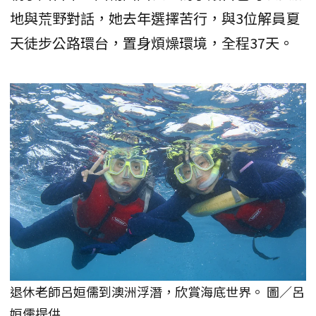
地與荒野對話，她去年選擇苦行，與3位解員夏
天徒步公路環台，置身煩燥環境，全程37天。
退休老師呂姮儒到澳洲浮潛，欣賞海底世界。 圖／呂
姮儒提供