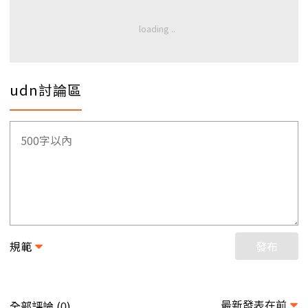
udn討論區
規範
發布
最新發表在前
全部評論 (
)
0