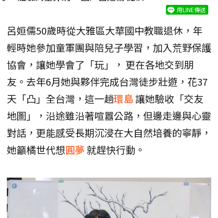
用LINE傳送
呂姮儒50歲時從大雅區大華國中教職退休，年
輕時她參加童軍團與陪兒子學習，加入荒野保護
協會，讓她學會了「玩」， 更在各地交到朋
友。去年6月她與夥伴完成台灣徒步壯遊，花37
天「凸」全台灣，這一趟
環島
讓她驗收「交友
地圖」，沿途雖沿著喧囂公路，但邊走邊與心靈
對話，更能感受長期沉浸在大自然培養的寧靜，
她籲橘世代想
圓夢
就趕快行動。