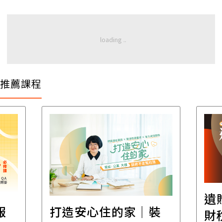
推薦課程
遺
報
打造安心住的家｜裝
財