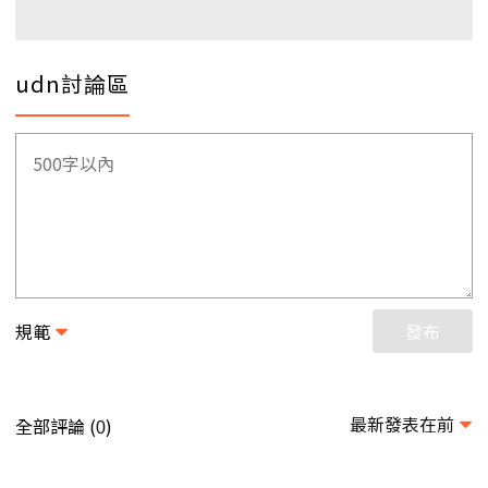
udn討論區
規範
發布
最新發表在前
全部評論 (
)
0