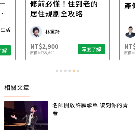
一
修前必懂！住到老的
產
一
居住規劃全攻略
先
毒生活
林黛羚
NT$2,900
NT$
深度了解
了解
原價
NT$5,600
原價
N
相關文章
名師開放許願歌單 復刻你的青
春