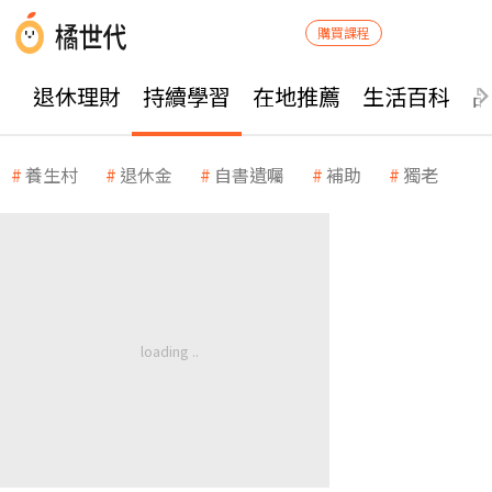
購買課程
退休理財
持續學習
在地推薦
生活百科
養生村
退休金
自書遺囑
補助
獨老