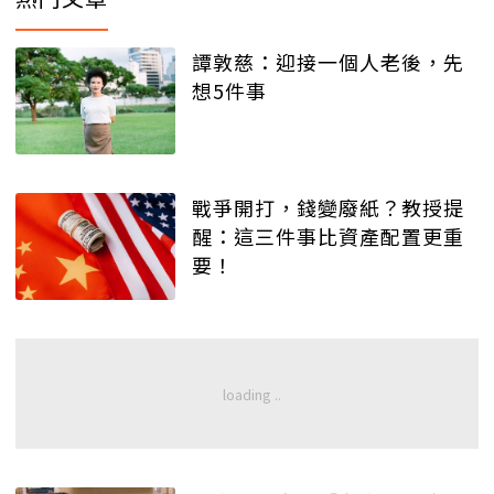
譚敦慈：迎接一個人老後，先
想5件事
戰爭開打，錢變廢紙？教授提
醒：這三件事比資產配置更重
要！