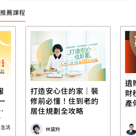
推薦課程
遺
報
打造安心住的家｜裝
財
一
修前必懂！住到老的
產
一
居住規劃全攻略
先
毒生活
林黛羚