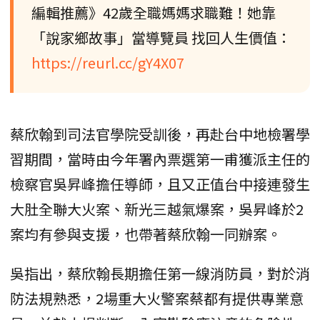
編輯推薦》42歲全職媽媽求職難！她靠
「說家鄉故事」當導覽員 找回人生價值：
https://reurl.cc/gY4X07
蔡欣翰到司法官學院受訓後，再赴台中地檢署學
習期間，當時由今年署內票選第一甫獲派主任的
檢察官吳昇峰擔任導師，且又正值台中接連發生
大肚全聯大火案、新光三越氣爆案，吳昇峰於2
案均有參與支援，也帶著蔡欣翰一同辦案。
吳指出，蔡欣翰長期擔任第一線消防員，對於消
防法規熟悉，2場重大火警案蔡都有提供專業意