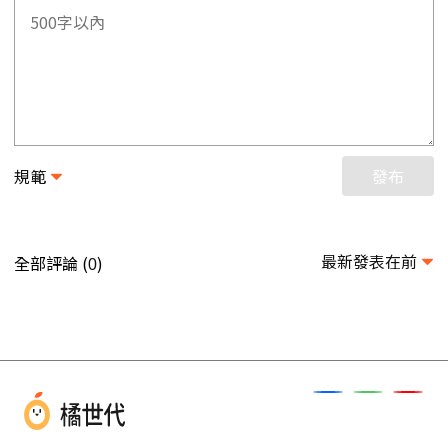
規範
發布
最新發表在前
全部評論 (
)
0