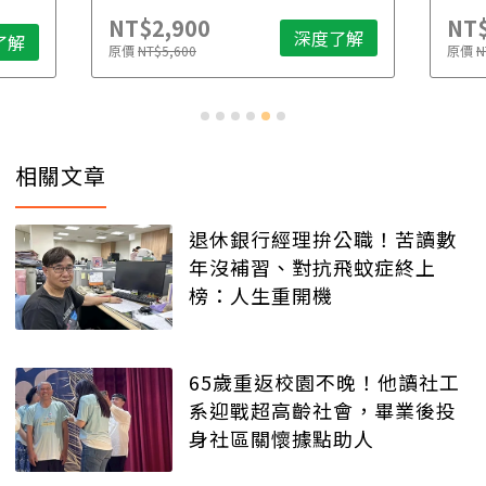
NT$2,900
NT$
深度了解
了解
原價
NT$5,600
原價
N
相關文章
退休銀行經理拚公職！苦讀數
年沒補習、對抗飛蚊症終上
榜：人生重開機
65歲重返校園不晚！他讀社工
系迎戰超高齡社會，畢業後投
身社區關懷據點助人