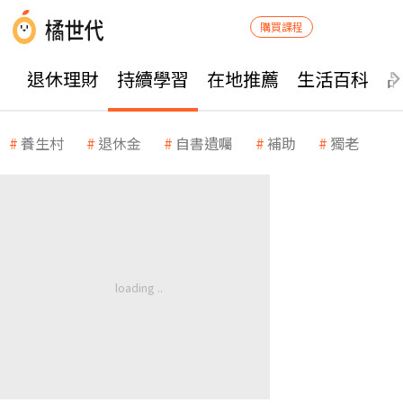
購買課程
退休理財
持續學習
在地推薦
生活百科
養生村
退休金
自書遺囑
補助
獨老