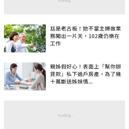
尪是老古板！她不當主婦做業
務闖出一片天，102歲仍樂在
工作
親姊假好心！表面上「幫你辦
貸款」私下過戶房產，為了幾
十萬斷送姊妹情...