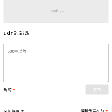
udn討論區
規範
發布
最新發表在前
全部評論 (
)
0