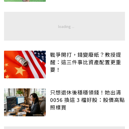
戰爭開打，錢變廢紙？教授提
醒：這三件事比資產配置更重
要！
只想退休後穩穩領錢！她出清
0056 換這 3 檔好股：股價高點
照樣買