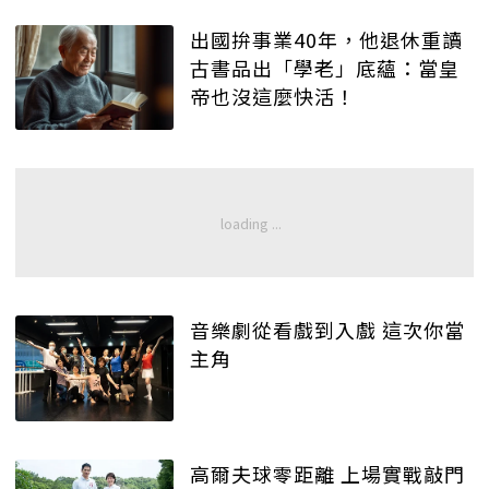
出國拚事業40年，他退休重讀
古書品出「學老」底蘊：當皇
帝也沒這麼快活！
音樂劇從看戲到入戲 這次你當
主角
高爾夫球零距離 上場實戰敲門