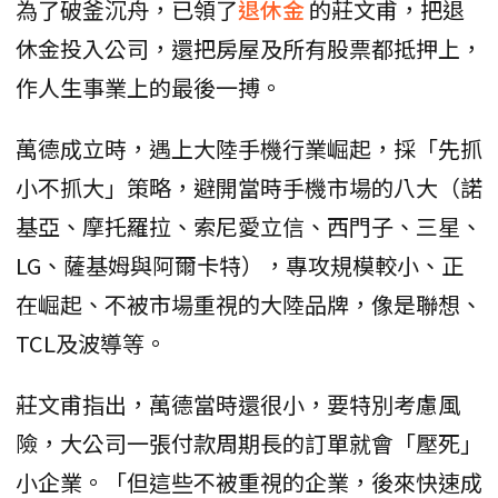
為了破釜沉舟，已領了
退休金
的莊文甫，把退
休金投入公司，還把房屋及所有股票都抵押上，
作人生事業上的最後一搏。
萬德成立時，遇上大陸手機行業崛起，採「先抓
小不抓大」策略，避開當時手機市場的八大（諾
基亞、摩托羅拉、索尼愛立信、西門子、三星、
LG、薩基姆與阿爾卡特），專攻規模較小、正
在崛起、不被市場重視的大陸品牌，像是聯想、
TCL及波導等。
莊文甫指出，萬德當時還很小，要特別考慮風
險，大公司一張付款周期長的訂單就會「壓死」
小企業。「但這些不被重視的企業，後來快速成