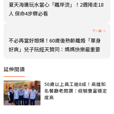
夏天海邊玩水當心「離岸流」！2週捲走18
人 保命4步驟必看
不必再當好媳婦！60歲後熟齡離婚「單身
好爽」兒子阮經天贊同：媽媽快樂最重要
延伸閱讀
50歲以上員工逾8成！高雄知
名餐廳老闆讚：經驗豐富穩定
度高