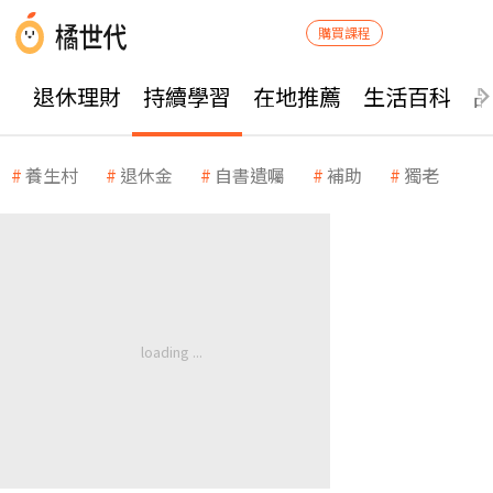
購買課程
退休理財
持續學習
在地推薦
生活百科
養生村
退休金
自書遺囑
補助
獨老