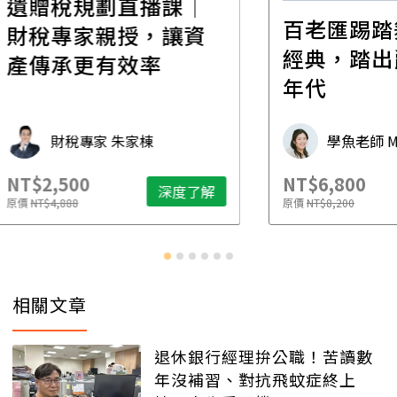
│
百老匯踢踏舞｜穿越
高
資
經典，踏出爵士黃金
場！
年代
家
承
學魚老師 Michelle
NT$6,800
NT$
了解
深度了解
原價
NT$8,200
原價
N
相關文章
退休銀行經理拚公職！苦讀數
年沒補習、對抗飛蚊症終上