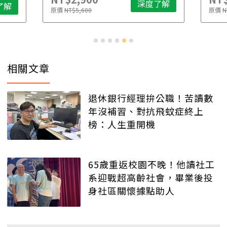
深度了解
了解
原價
NT$5,600
原價
N
相關文章
退休銀行經理拚公職！苦讀數
年沒補習、對抗飛蚊症終上
榜：人生重開機
65歲重返校園不晚！他讀社工
系迎戰超高齡社會，畢業後投
身社區關懷據點助人