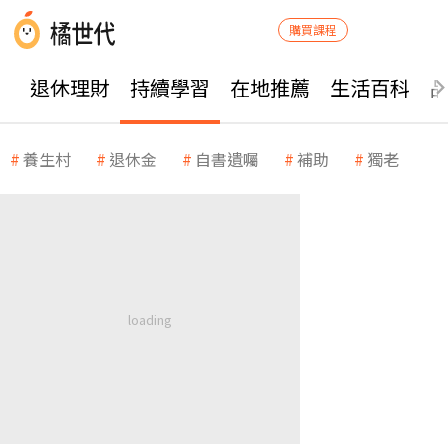
購買課程
退休理財
持續學習
在地推薦
生活百科
養生村
退休金
自書遺囑
補助
獨老