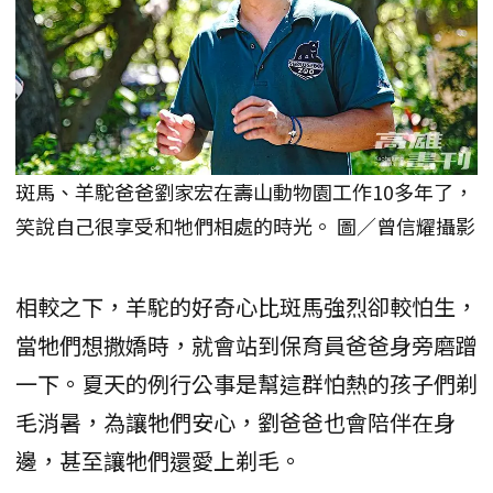
斑馬、羊駝爸爸劉家宏在壽山動物園工作10多年了，
笑說自己很享受和牠們相處的時光。 圖／曾信耀攝影
相較之下，羊駝的好奇心比斑馬強烈卻較怕生，
當牠們想撒嬌時，就會站到保育員爸爸身旁磨蹭
一下。夏天的例行公事是幫這群怕熱的孩子們剃
毛消暑，為讓牠們安心，劉爸爸也會陪伴在身
邊，甚至讓牠們還愛上剃毛。