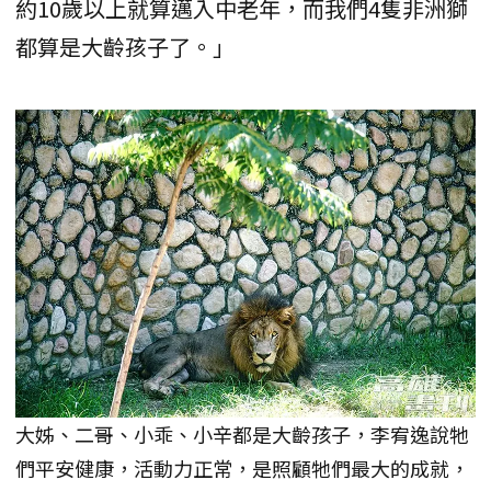
約10歲以上就算邁入中老年，而我們4隻非洲獅
都算是大齡孩子了。」
大姊、二哥、小乖、小辛都是大齡孩子，李宥逸說牠
們平安健康，活動力正常，是照顧牠們最大的成就，