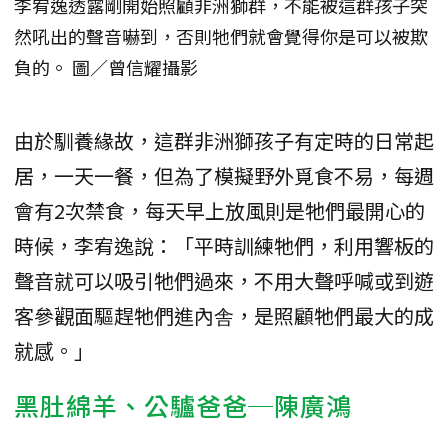
李宥逸透露剛開始照顧非洲獅群，不能被這群孩子突
然吼出的聲音嚇到，否則牠們就會覺得你是可以被欺
負的。 圖／曾信耀攝影
由於馴養緣故，這群非洲獅孩子有定時的日常起
居，一天一餐，但為了模擬野外覓食不易，每週
會有2次禁食，每天早上放風則是牠們最開心的
時候，李宥逸說：「平時訓練牠們，利用響板的
聲音就可以吸引牠們過來，不用大聲呼喊或到遊
客參觀面驅趕牠們進內舎，是照顧牠們最大的成
就感。」
黑肚綿羊、公驢爸爸─陳廣鴻