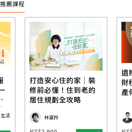
推薦課程
遺
報
打造安心住的家｜裝
財
一
修前必懂！住到老的
產
一
居住規劃全攻略
先
毒生活
林黛羚
NT$2,900
NT$