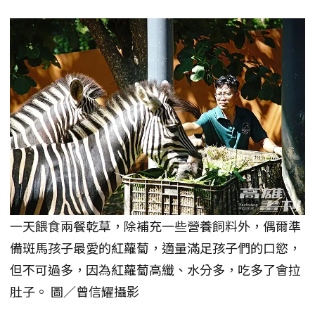
一天餵食兩餐乾草，除補充一些營養飼料外，偶爾準
備斑馬孩子最愛的紅蘿蔔，適量滿足孩子們的口慾，
但不可過多，因為紅蘿蔔高纖、水分多，吃多了會拉
肚子。 圖／曾信耀攝影