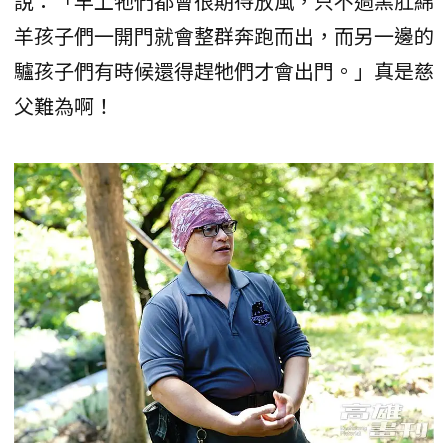
說：「早上牠們都會很期待放風，只不過黑肚綿
羊孩子們一開門就會整群奔跑而出，而另一邊的
驢孩子們有時候還得趕牠們才會出門。」真是慈
父難為啊！