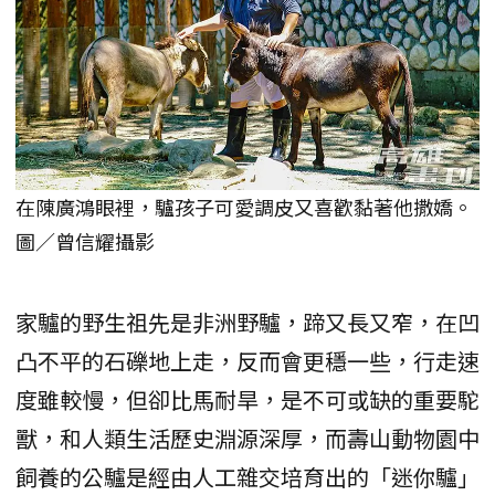
在陳廣鴻眼裡，驢孩子可愛調皮又喜歡黏著他撒嬌。
圖／曾信耀攝影
家驢的野生祖先是非洲野驢，蹄又長又窄，在凹
凸不平的石礫地上走，反而會更穩一些，行走速
度雖較慢，但卻比馬耐旱，是不可或缺的重要駝
獸，和人類生活歷史淵源深厚，而壽山動物園中
飼養的公驢是經由人工雜交培育出的「迷你驢」