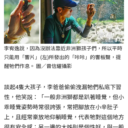
李宥逸說，因為沒辦法靠近非洲獅孩子們，所以平時
只能用「響片」(左)所發出的「咔咔」的響板聲，提
醒牠們作息。 圖／曾信耀攝影
談起4隻大孩子，李爸爸偷偷洩漏牠們私底下習
性，他笑說：「一般非洲獅都是趴著睡覺，但小
乖睡覺姿勢時常很誇張，常把腳放在小辛肚子
上，且經常豪放地仰躺睡覺，代表牠對這個地方
很有安全感；另一邊的大姊則是個性好，與一般