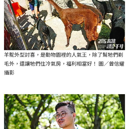
羊駝外型討喜，是動物園裡的人氣王，除了幫牠們剃
毛外，還讓牠們住冷氣房，福利相當好！ 圖／曾信耀
攝影