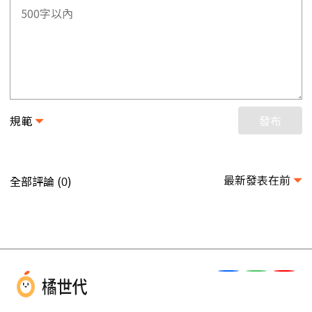
規範
發布
最新發表在前
全部評論 (
)
0