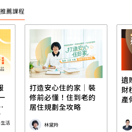
推薦課程
遺
報
打造安心住的家｜裝
財
一
修前必懂！住到老的
產
一
居住規劃全攻略
先
毒生活
林黛羚