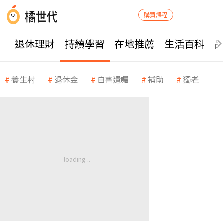
購買課程
退休理財
持續學習
在地推薦
生活百科
養生村
退休金
自書遺囑
補助
獨老