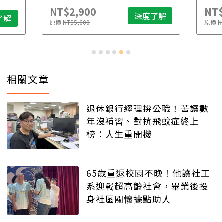
NT$2,900
NT$
深度了解
了解
原價
NT$5,600
原價
N
相關文章
退休銀行經理拚公職！苦讀數
年沒補習、對抗飛蚊症終上
榜：人生重開機
65歲重返校園不晚！他讀社工
系迎戰超高齡社會，畢業後投
身社區關懷據點助人