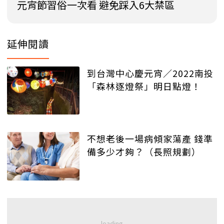
元宵節習俗一次看 避免踩入6大禁區
延伸閱讀
到台灣中心慶元宵／2022南投
「森林逐燈祭」明日點燈！
不想老後一場病傾家蕩產 錢準
備多少才夠？（長照規劃）