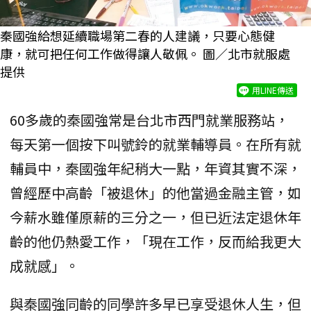
秦國強給想延續職場第二春的人建議，只要心態健
康，就可把任何工作做得讓人敬佩。 圖／北市就服處
提供
用LINE傳送
60多歲的秦國強常是台北市西門就業服務站，
每天第一個按下叫號鈴的就業輔導員。在所有就
輔員中，秦國強年紀稍大一點，年資其實不深，
曾經歷中高齡「被退休」的他當過金融主管，如
今薪水雖僅原薪的三分之一，但已近法定退休年
齡的他仍熱愛工作，「現在工作，反而給我更大
成就感」。
與秦國強同齡的同學許多早已享受退休人生，但