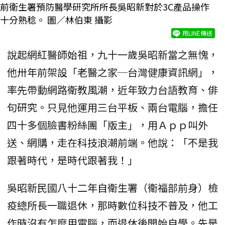
前衛生署預防醫學研究所所長吳昭新對於3C產品操作
十分熟稔。 圖／林伯東 攝影
用LINE傳送
說起網紅醫師始祖，九十一歲吳昭新當之無愧，
他卅年前架設「老醫之家─台灣健康資訊網」，
率先帶動網路衛教風潮，近年致力台語教育、俳
句研究。只見他運用三台平板、兩台電腦，擔任
四十多個臉書粉絲團「版主」，用Ａｐｐ叫外
送、網購，走在科技浪潮前端。他說：「不是我
跟著時代，是時代跟著我！」
吳昭新民國八十二年自衛生署（衛福部前身）檢
疫總所長一職退休，那時數位科技不普及，他工
作時沒有怎麼用電腦，而退休後開始自學。先是