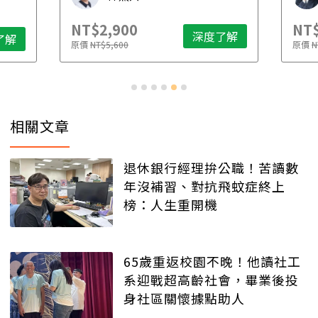
NT$2,900
NT$
深度了解
了解
原價
NT$5,600
原價
N
相關文章
退休銀行經理拚公職！苦讀數
年沒補習、對抗飛蚊症終上
榜：人生重開機
65歲重返校園不晚！他讀社工
系迎戰超高齡社會，畢業後投
身社區關懷據點助人