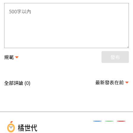
規範
發布
最新發表在前
全部評論 (
)
0