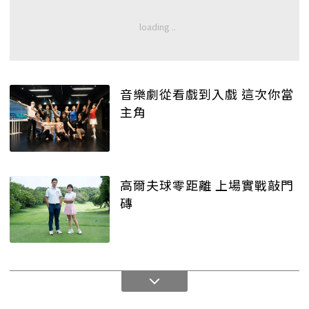
音樂劇從看戲到入戲 這次你當
主角
高爾夫球零距離 上場實戰敲門
磚