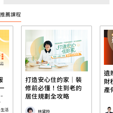
推薦課程
遺
報
打造安心住的家｜裝
財
一
修前必懂！住到老的
產
一
居住規劃全攻略
先
毒生活
林黛羚