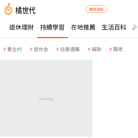
購買課程
退休理財
持續學習
在地推薦
生活百科
養生村
退休金
自書遺囑
補助
獨老