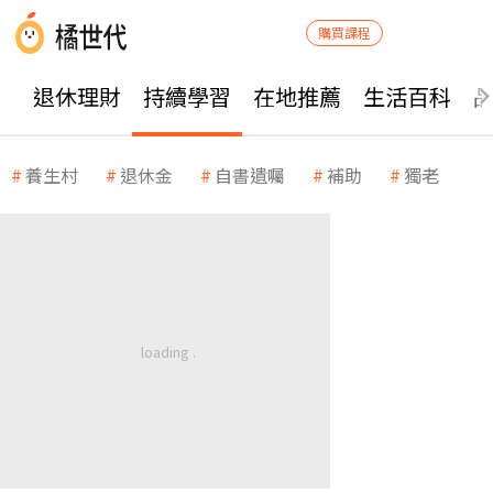
購買課程
退休理財
持續學習
在地推薦
生活百科
養生村
退休金
自書遺囑
補助
獨老