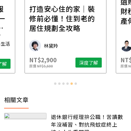
遺
報
打造安心住的家｜裝
財
一
修前必懂！住到老的
產
一
居住規劃全攻略
先
毒生活
林黛羚
NT$2,900
NT$
深度了解
了解
原價
NT$5,600
原價
N
相關文章
退休銀行經理拚公職！苦讀數
年沒補習、對抗飛蚊症終上