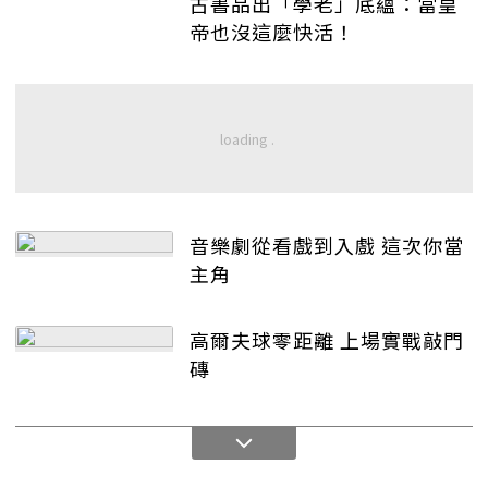
古書品出「學老」底蘊：當皇
帝也沒這麼快活！
音樂劇從看戲到入戲 這次你當
主角
高爾夫球零距離 上場實戰敲門
磚