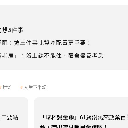
先想5件事
提醒：這三件事比資產配置更重要！
當鄰居」：沒上課不能住、宿舍變養老房
烘焙
人生下半場
！三要點
「球棒變金鋤」61歲謝萬來放棄百
薪，帶出雲林職農金牌隊！