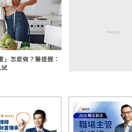
重」怎麼做？醫提醒：
亂試