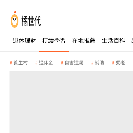
退休理財
持續學習
在地推薦
生活百科
養生村
退休金
自書遺囑
補助
獨老