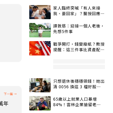
家人臨終突喊「有人來接
我、要回家」？醫授回應方
式快學：避免抱憾終生
譚敦慈：迎接一個人老後，
先想5件事
戰爭開打，錢變廢紙？教授
提醒：這三件事比資產配置
更重要！
只想退休後穩穩領錢！她出
清 0056 換這 3 檔好股：
股價高點照樣買
65歲以上就業人口暴增
萬年
84%！雲林企業搶留老員
工：穩定性高、經驗豐富