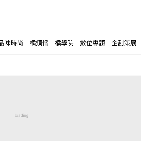
品味時尚
橘煩惱
橘學院
數位專題
企劃策展