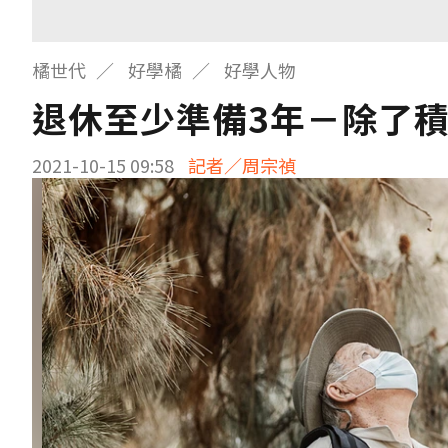
橘世代
好學橘
好學人物
退休至少準備3年－除了
2021-10-15 09:58
記者／周宗禎