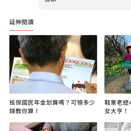
延伸閱讀
投保國民年金划算嗎？可領多少
鞋業老總
錢教你算！
女大亨！