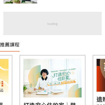
推薦課程
遺
報
打造安心住的家｜裝