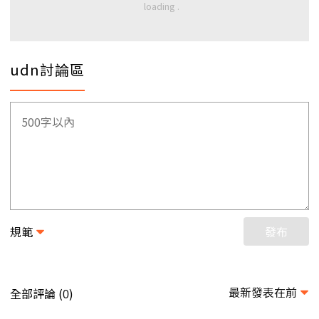
udn討論區
規範
發布
最新發表在前
全部評論 (
)
0