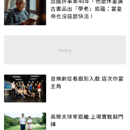
出國拚事業40年，他退休重讀
古書品出「學老」底蘊：當皇
帝也沒這麼快活！
音樂劇從看戲到入戲 這次你當
主角
高爾夫球零距離 上場實戰敲門
磚