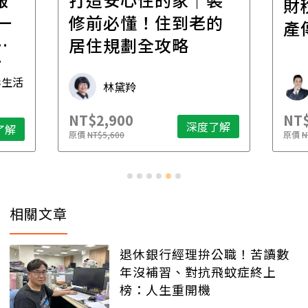
財
一
修前必懂！住到老的
產
一
居住規劃全攻略
先
毒生活
林黛羚
NT$2,900
NT$
深度了解
了解
原價
NT$5,600
原價
N
相關文章
退休銀行經理拚公職！苦讀數
年沒補習、對抗飛蚊症終上
榜：人生重開機