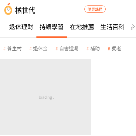
購買課程
退休理財
持續學習
在地推薦
生活百科
養生村
退休金
自書遺囑
補助
獨老