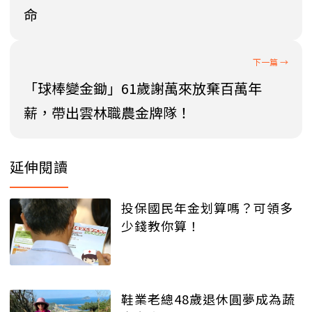
命
「球棒變金鋤」61歲謝萬來放棄百萬年
薪，帶出雲林職農金牌隊！
延伸閱讀
投保國民年金划算嗎？可領多
少錢教你算！
鞋業老總48歲退休圓夢成為蔬