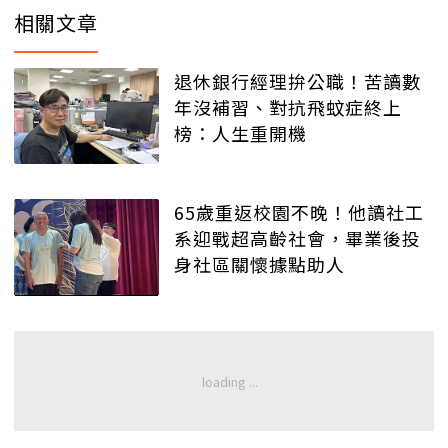
相關文章
退休銀行經理拚公職！苦讀數
年沒補習、對抗飛蚊症終上
榜：人生重開機
65歲重返校園不晚！他讀社工
系迎戰超高齡社會，畢業後投
身社區關懷據點助人