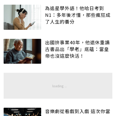
為追星學外語！他哈日考到
N1：多年後才懂，那些瘋狂成
了人生的養分
出國拚事業40年，他退休重讀
古書品出「學老」底蘊：當皇
帝也沒這麼快活！
音樂劇從看戲到入戲 這次你當