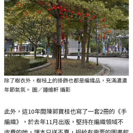
除了樹衣外，樹枝上的掛飾也都是編織品，充滿濃濃
年節氣氛。 圖／鍾維軒 攝影
此外，這10年間陳郭寶桂也寫了一套2冊的《手
編織》，於去年11月出版，堅持在編織領域不
收費的她，課本只送不賣，捐給有需要的圖書館