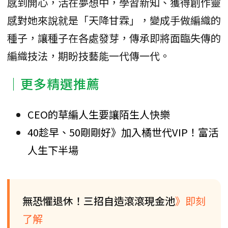
感到開心，活在夢想中，學習新知、獲得創作靈
感對她來說就是「天降甘霖」，變成手做編織的
種子，讓種子在各處發芽，傳承即將面臨失傳的
編織技法，期盼技藝能一代傳一代。
｜更多精選推薦
CEO的草編人生要讓陌生人快樂
40趁早、50剛剛好》加入橘世代VIP！富活
人生下半場
無恐懼退休！三招自造滾滾現金池
》即刻
了解