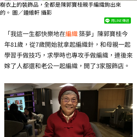
樹衣上的裝飾品，全都是陳郭寶桂親手編織鉤出來
的。 圖／鍾維軒 攝影
用LINE傳送
「我這一生都快樂地在
編織
築夢」陳郭寶桂今
年81歲，從7歲開始就拿起編織針，和母親一起
學習手做技巧，求學時也專攻手做編織，連後來
嫁了人都還和老公一起編織，開了3家服飾店。