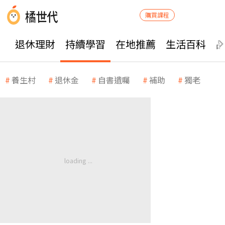
購買課程
退休理財
持續學習
在地推薦
生活百科
養生村
退休金
自書遺囑
補助
獨老