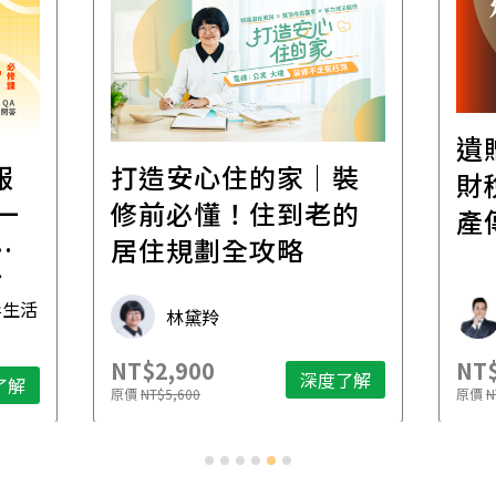
遺
報
打造安心住的家｜裝
財
一
修前必懂！住到老的
產
一
居住規劃全攻略
先
毒生活
林黛羚
NT$2,900
NT$
深度了解
了解
原價
NT$5,600
原價
N