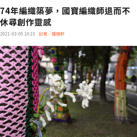
74年編織築夢，國寶編織師退而不
休尋創作靈感
2021-03-05 10:23
記者／鍾維軒