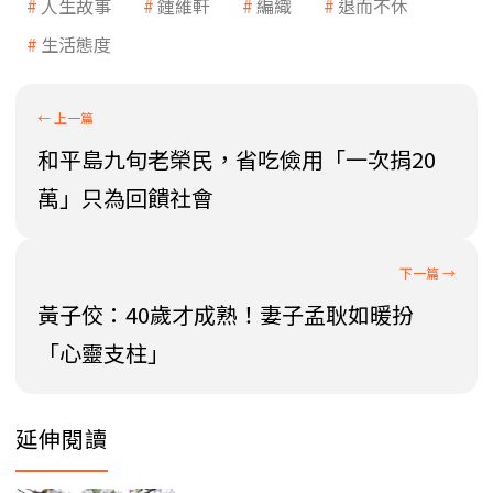
人生故事
鍾維軒
編織
退而不休
生活態度
和平島九旬老榮民，省吃儉用「一次捐20
萬」只為回饋社會
黃子佼：40歲才成熟！妻子孟耿如暖扮
「心靈支柱」
延伸閱讀