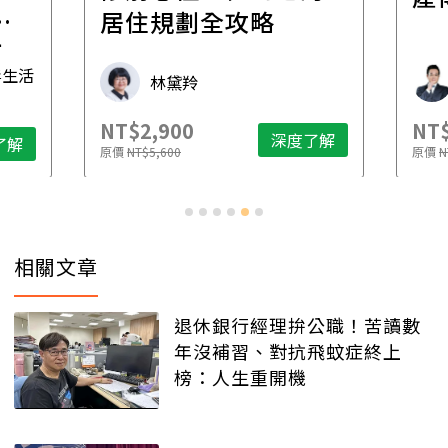
一
居住規劃全攻略
先
毒生活
林黛羚
NT$2,900
NT$
深度了解
了解
原價
NT$5,600
原價
N
相關文章
退休銀行經理拚公職！苦讀數
年沒補習、對抗飛蚊症終上
榜：人生重開機