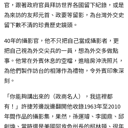
官，跟著政府官員拜訪世界各國留下紀錄，或是
為來訪的友邦元首、政要等留影，為台灣外交史
留下數不清的珍貴歷史鏡頭。
40年的攝影官，他不只把自己當成攝影者，更
把自己視為外交尖兵的一員，想為外交多做點
事。他常在外賓休息的空檔，進暗房沖洗照片，
為他們製作訪台的相簿作為禮物，令外賓印象深
刻。
「你能夠講出來的（政商名人），我這裡都
有！」許捷芳邊說邊翻開他收錄1963年至2010
年間作品的攝影集，果然，孫運璿、李國鼎、邱
創煥、當時還是美國阿肯色州長的柯林頓、很年