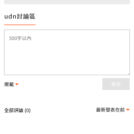
udn討論區
規範
發布
最新發表在前
全部評論 (
)
0