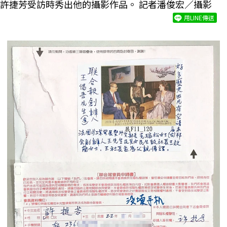
許捷芳受訪時秀出他的攝影作品。 記者潘俊宏／攝影
用LINE傳送