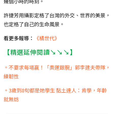
幾個小時的時刻。
許捷芳用攝影定格了台灣的外交、世界的美景，
也定格了自己的生命風景。
看更多報導：
《橘世代》
【精選延伸閱讀↘↘↘】
。不要求每場贏！「奧運銀腕」郭李建夫帶隊，
練韌性
。3歲到8旬都是她學生 黏土達人：肯學，年齡
就無妨