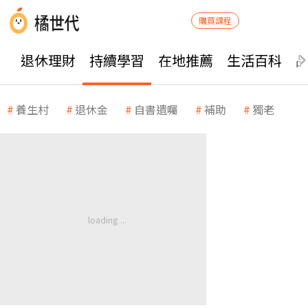
購買課程
退休理財
持續學習
在地推薦
生活百科
養生村
退休金
自書遺囑
補助
獨老