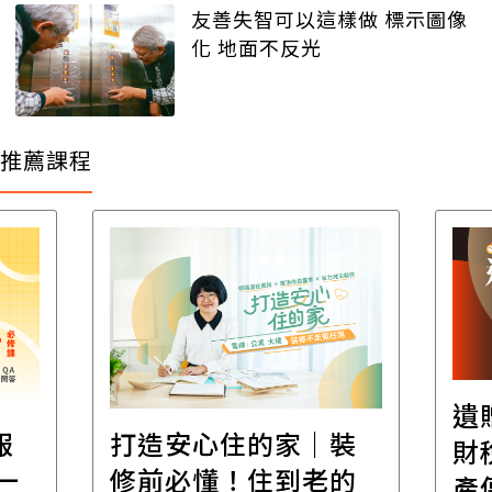
友善失智可以這樣做 標示圖像
化 地面不反光
推薦課程
遺
報
打造安心住的家｜裝
財
一
修前必懂！住到老的
產