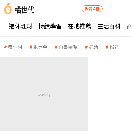
購買課程
退休理財
持續學習
在地推薦
生活百科
養生村
退休金
自書遺囑
補助
獨老