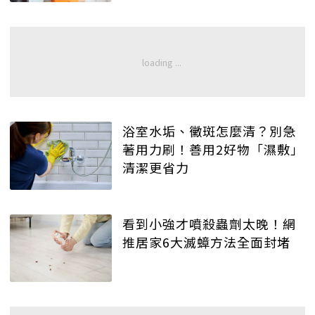
浴室水垢、黴斑怎麼清？別急
著用力刷！善用2好物「濕敷」
清潔更省力
看到小強才噴殺蟲劑太晚！網
推居家6大滅蟑方法全面封堵