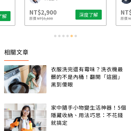
NT$2,900
NT$
深度了解
了解
原價
NT$5,600
原價
N
相關文章
衣服洗完還有霉味？洗衣機最
髒的不是內桶！翻開「這圈」
黑到傻眼
家中隨手小物變生活神器！5個
隱藏收納、用法巧思：不花錢
就搞定