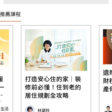
推薦課程
遺
報
打造安心住的家｜裝
財
一
修前必懂！住到老的
產
一
居住規劃全攻略
先
毒生活
林黛羚