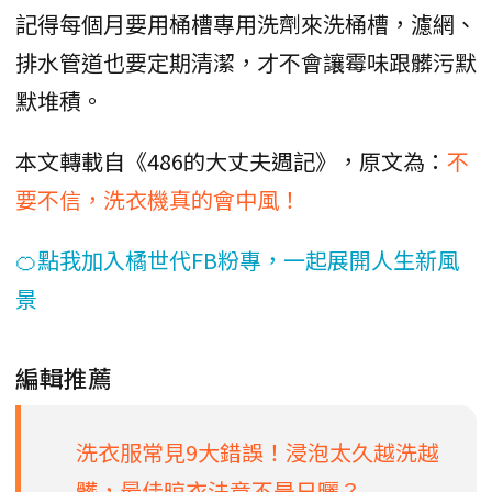
記得每個月要用桶槽專用洗劑來洗桶槽，濾網、
排水管道也要定期清潔，才不會讓霉味跟髒污默
默堆積。
本文轉載自《486的大丈夫週記》，原文為：
不
要不信，洗衣機真的會中風！
🍊點我加入橘世代FB粉專，一起展開人生新風
景
編輯推薦
洗衣服常見9大錯誤！浸泡太久越洗越
髒，最佳晾衣法竟不是日曬？