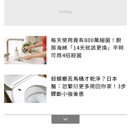
每天使用竟有800萬細菌！廚
房海綿「14天就該更換」平時
可用4招殺菌
殺蟑螂丟馬桶才乾淨？日本
醫：恐繁衍更多爬回你家！3步
驟斷小強後患