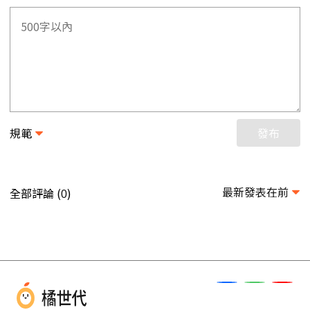
規範
發布
最新發表在前
全部評論 (
)
0