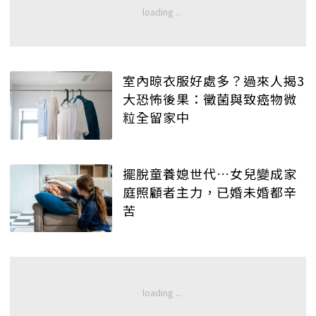
室內晾衣服好處多？過來人揭3
大恐怖後果：黴菌與致癌物微
粒全留家中
擺脫童養媳世代…女兒變成家
庭照顧者主力，已婚未婚都辛
苦