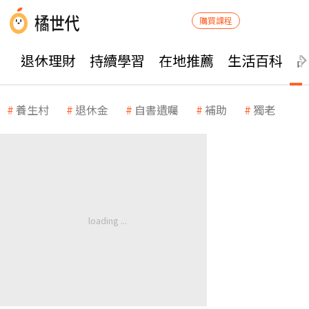
購買課程
退休理財
持續學習
在地推薦
生活百科
養生村
退休金
自書遺囑
補助
獨老