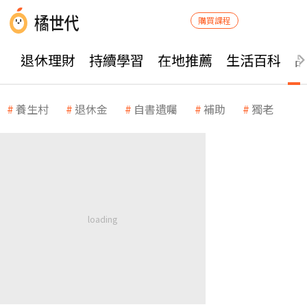
購買課程
退休理財
持續學習
在地推薦
生活百科
養生村
退休金
自書遺囑
補助
獨老