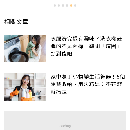
相關文章
衣服洗完還有霉味？洗衣機最
髒的不是內桶！翻開「這圈」
黑到傻眼
家中隨手小物變生活神器！5個
隱藏收納、用法巧思：不花錢
就搞定