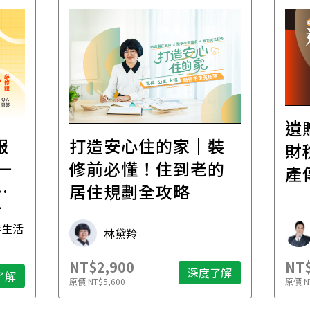
遺
報
打造安心住的家｜裝
財
一
修前必懂！住到老的
產
一
居住規劃全攻略
先
毒生活
林黛羚
NT$2,900
NT$
深度了解
了解
原價
NT$5,600
原價
N