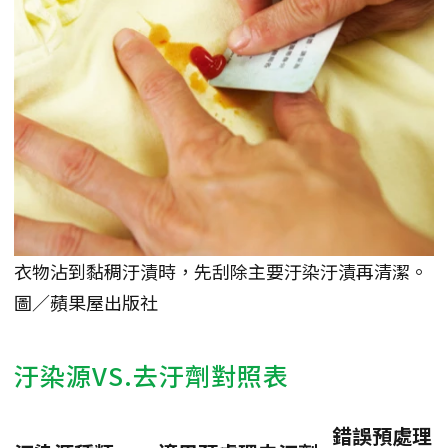
衣物沾到黏稠汙漬時，先刮除主要汙染汙漬再清潔。
圖／蘋果屋出版社
汙染源VS.去汙劑對照表
錯誤預處理