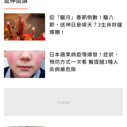
延伸閱讀
迎「臘月」春節倒數！臘八
節、送神日是哪天？3生肖財運
爆棚！
日本蘋果病疫情爆發！症狀、
預防方式一次看 醫提醒3種人
染病最危險