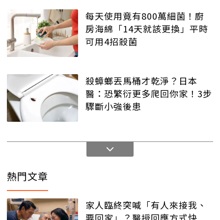
每天使用竟有800萬細菌！廚
房海綿「14天就該更換」平時
可用4招殺菌
殺蟑螂丟馬桶才乾淨？日本
醫：恐繁衍更多爬回你家！3步
驟斷小強後患
熱門文章
家人臨終突喊「有人來接我、
要回家」？醫授回應方式快