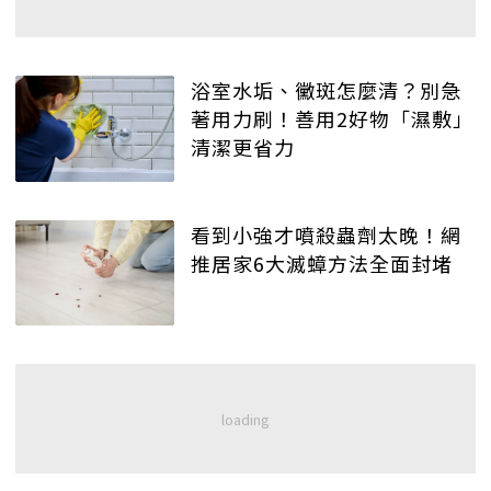
浴室水垢、黴斑怎麼清？別急
著用力刷！善用2好物「濕敷」
清潔更省力
看到小強才噴殺蟲劑太晚！網
推居家6大滅蟑方法全面封堵