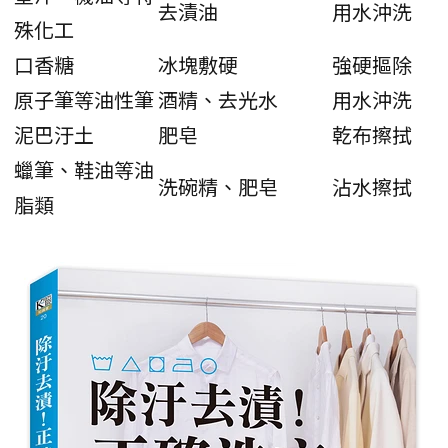
去漬油
用水沖洗
殊化工
口香糖
冰塊敷硬
強硬摳除
原子筆等油性筆
酒精、去光水
用水沖洗
泥巴汙土
肥皂
乾布擦拭
蠟筆、鞋油等油
洗碗精、肥皂
沾水擦拭
脂類