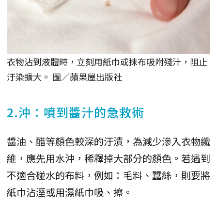
衣物沾到液體時，立刻用紙巾或抹布吸附殘汁，阻止
汙染擴大。 圖／蘋果屋出版社
2.沖：噴到醬汁的急救術
醬油、醋等顏色較深的汙漬，為減少滲入衣物纖
維，應先用水沖，稀釋掉大部分的顏色。若遇到
不適合碰水的布料，例如：毛料、蠶絲，則要將
紙巾沾溼或用濕紙巾吸、擦。