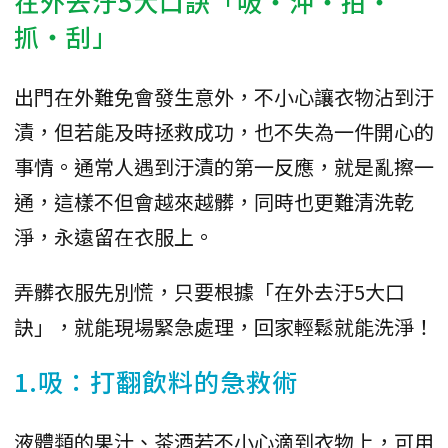
在外去汙5大口訣「吸‧沖‧拍‧
抓‧刮」
出門在外難免會發生意外，不小心讓衣物沾到汙
漬，但若能及時拯救成功，也不失為一件開心的
事情。通常人遇到汙漬的第一反應，就是亂擦一
通，這樣不但會越來越髒，同時也更難清洗乾
淨，永遠留在衣服上。
弄髒衣服先別慌，只要根據「在外去汙5大口
訣」，就能現場緊急處理，回家輕鬆就能洗淨！
1.吸：打翻飲料的急救術
液體類的果汁、茶酒若不小心滴到衣物上，可用