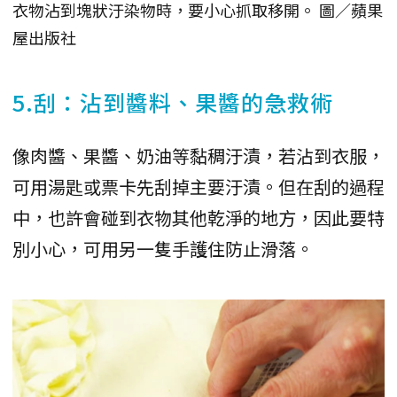
衣物沾到塊狀汙染物時，要小心抓取移開。 圖／蘋果
屋出版社
5.刮：沾到醬料、果醬的急救術
像肉醬、果醬、奶油等黏稠汙漬，若沾到衣服，
可用湯匙或票卡先刮掉主要汙漬。但在刮的過程
中，也許會碰到衣物其他乾淨的地方，因此要特
別小心，可用另一隻手護住防止滑落。