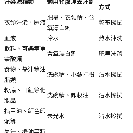
汙染源種類
適用預處理去汙劑
方式
肥皂、衣領精、含
衣領汗漬、尿液
乾布擦拭
氧漂白劑
血液
冷水
熱水沖洗
飲料、可樂等單
含氧漂白劑
肥皂洗滌
寧酸類
食物、醬汁等油
洗碗精、小蘇打粉
沾水擦拭
脂類
粉底、口紅等化
洗碗精、卸妝油
沾水擦拭
妝品
指甲油、紅色印
去光水
沾水擦拭
泥等
墨汁、機油等特