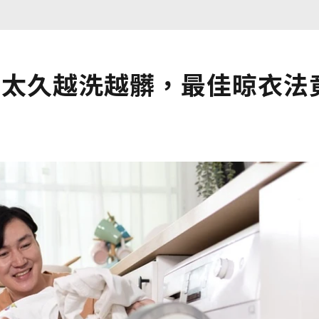
泡太久越洗越髒，最佳晾衣法