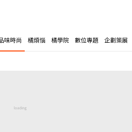
品味時尚
橘煩惱
橘學院
數位專題
企劃策展