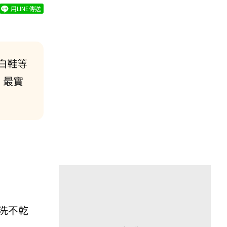
用LINE傳送
白鞋等
！最實
洗不乾