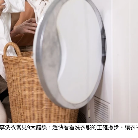
享洗衣常見9大錯誤，趕快看看洗衣服的正確撇步、讓衣