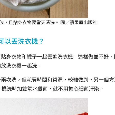
放，且貼身衣物要當天清洗。 圖／蘋果屋出版社
可以丟洗衣機？
將貼身衣物和襪子一起丟進洗衣機。這樣做並不好，
議放洗衣機一起洗。
分兩次洗，但耗費時間和資源，較難做到。另一個方
，機洗時加雙氧水殺菌，就不用擔心細菌汙染。