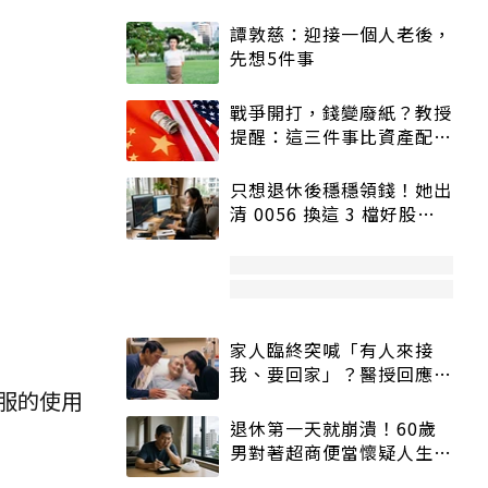
譚敦慈：迎接一個人老後，
先想5件事
戰爭開打，錢變廢紙？教授
提醒：這三件事比資產配置
更重要！
只想退休後穩穩領錢！她出
清 0056 換這 3 檔好股：
股價高點照樣買
家人臨終突喊「有人來接
我、要回家」？醫授回應方
服的使用
式快學：避免抱憾終生
退休第一天就崩潰！60歲
男對著超商便當懷疑人生
「一切好安靜」