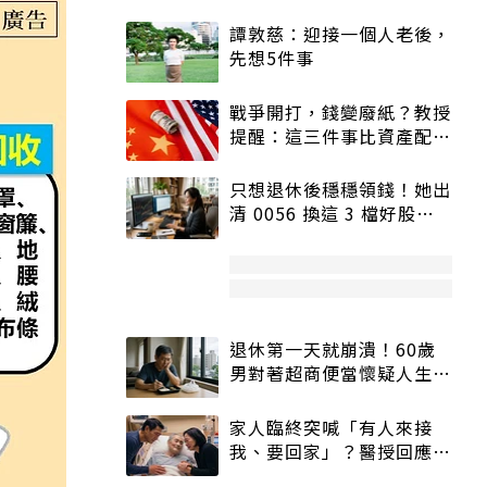
譚敦慈：迎接一個人老後，
先想5件事
戰爭開打，錢變廢紙？教授
提醒：這三件事比資產配置
更重要！
只想退休後穩穩領錢！她出
清 0056 換這 3 檔好股：
股價高點照樣買
退休第一天就崩潰！60歲
男對著超商便當懷疑人生
「一切好安靜」
家人臨終突喊「有人來接
我、要回家」？醫授回應方
式快學：避免抱憾終生