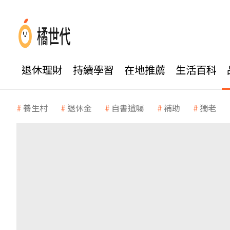
退休理財
持續學習
在地推薦
生活百科
養生村
退休金
自書遺囑
補助
獨老