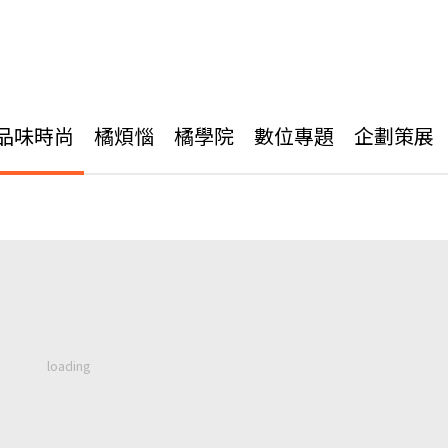
品味時尚
橘煩惱
橘學院
數位專題
企劃策展