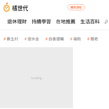
購買課程
退休理財
持續學習
在地推薦
生活百科
養生村
退休金
自書遺囑
補助
獨老