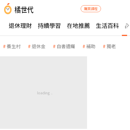
購買課程
退休理財
持續學習
在地推薦
生活百科
養生村
退休金
自書遺囑
補助
獨老