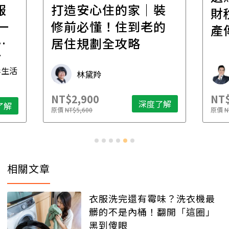
報
打造安心住的家｜裝
財
一
修前必懂！住到老的
產
一
居住規劃全攻略
先
毒生活
林黛羚
NT$2,900
NT$
深度了解
了解
原價
NT$5,600
原價
N
相關文章
衣服洗完還有霉味？洗衣機最
髒的不是內桶！翻開「這圈」
黑到傻眼