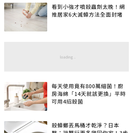
看到小強才噴殺蟲劑太晚！網
推居家6大滅蟑方法全面封堵
每天使用竟有800萬細菌！廚
房海綿「14天就該更換」平時
可用4招殺菌
殺蟑螂丟馬桶才乾淨？日本
醫：恐繁衍更多爬回你家！3步