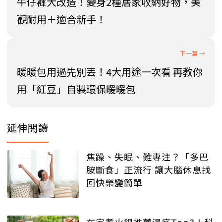
牛仔褲大改造！變身2種居家收納好物，美
觀耐用＋適合新手！
暖暖包用過先別丟！4大用途一次看 再教你
用「紅豆」自製環保暖暖包
延伸閱讀
焦躁、失眠、難專注？「多巴
胺斷食」正流行 讓大腦休息找
回快樂變簡單
在家煮火鍋推薦湯底Top3！科