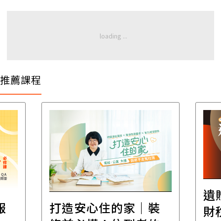
推薦課程
遺
報
打造安心住的家｜裝
財