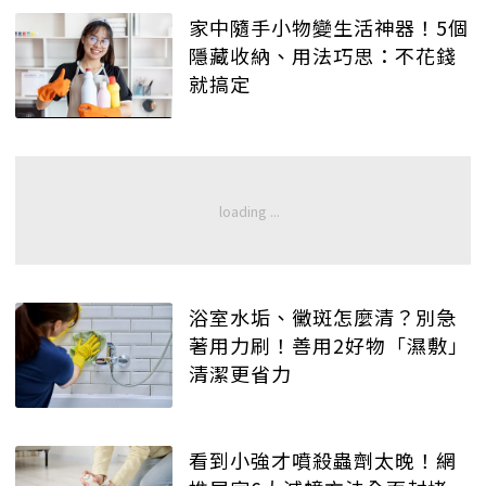
家中隨手小物變生活神器！5個
隱藏收納、用法巧思：不花錢
就搞定
浴室水垢、黴斑怎麼清？別急
著用力刷！善用2好物「濕敷」
清潔更省力
看到小強才噴殺蟲劑太晚！網