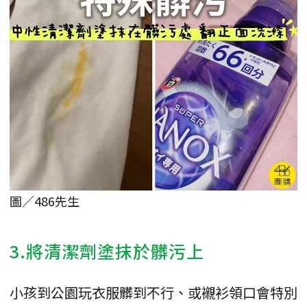
圖／486先生
3.將清潔劑塗抹於髒污上
小孩到公園玩衣服髒到不行、或襯衫領口會特別