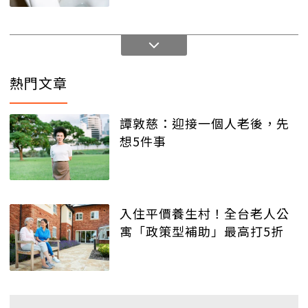
熱門文章
譚敦慈：迎接一個人老後，先
想5件事
入住平價養生村！全台老人公
寓「政策型補助」最高打5折