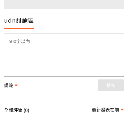
udn討論區
規範
發布
最新發表在前
全部評論 (
)
0