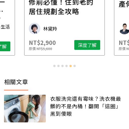
一
修前必懂！住到老的
產
一
居住規劃全攻略
先
毒生活
林黛羚
NT$2,900
NT$
深度了解
了解
原價
NT$5,600
原價
N
相關文章
衣服洗完還有霉味？洗衣機最
髒的不是內桶！翻開「這圈」
黑到傻眼