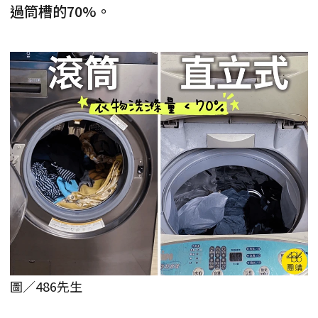
過筒槽的70%。
圖／486先生