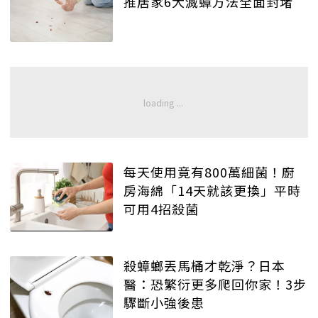
推居家6大滅蟑方法全面封堵
每天使用竟有800萬細菌！廚
房海綿「14天就該更換」平時
可用4招殺菌
殺蟑螂丟馬桶才乾淨？日本
醫：恐繁衍更多爬回你家！3步
驟斷小強後患