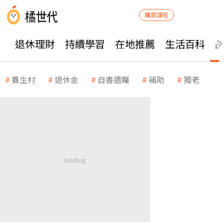
購買課程
退休理財
持續學習
在地推薦
生活百科
養生村
退休金
自書遺囑
補助
獨老