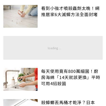
看到小強才噴殺蟲劑太晚！網
推居家6大滅蟑方法全面封堵
每天使用竟有800萬細菌！廚
房海綿「14天就該更換」平時
可用4招殺菌
殺蟑螂丟馬桶才乾淨？日本