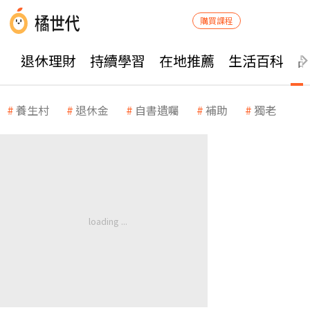
購買課程
退休理財
持續學習
在地推薦
生活百科
養生村
退休金
自書遺囑
補助
獨老