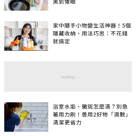
黑到傻眼
家中隨手小物變生活神器！5個
隱藏收納、用法巧思：不花錢
就搞定
浴室水垢、黴斑怎麼清？別急
著用力刷！善用2好物「濕敷」
清潔更省力