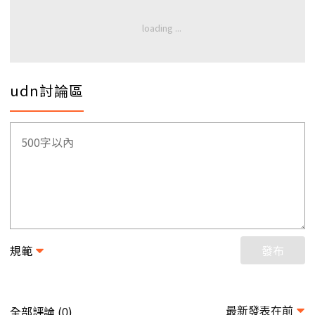
udn討論區
規範
發布
最新發表在前
全部評論 (
)
0