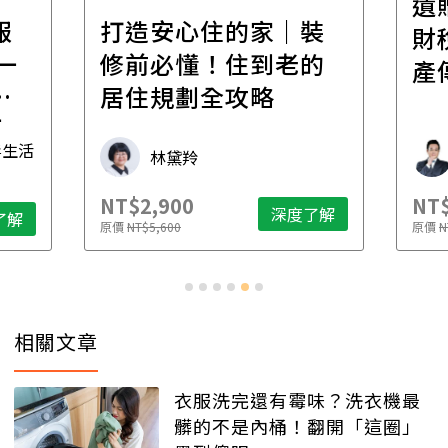
遺
報
打造安心住的家｜裝
財
一
修前必懂！住到老的
產
一
居住規劃全攻略
先
毒生活
林黛羚
NT$2,900
NT$
深度了解
了解
原價
NT$5,600
原價
N
相關文章
衣服洗完還有霉味？洗衣機最
髒的不是內桶！翻開「這圈」