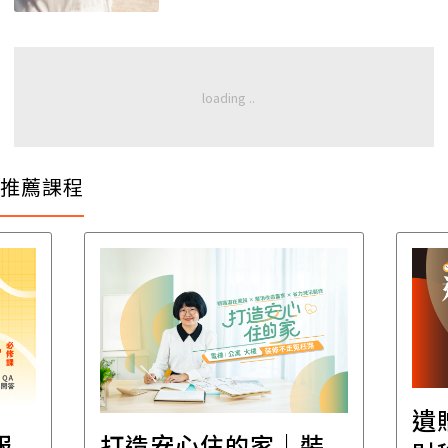
推薦課程
遺
報
打造安心住的家｜裝