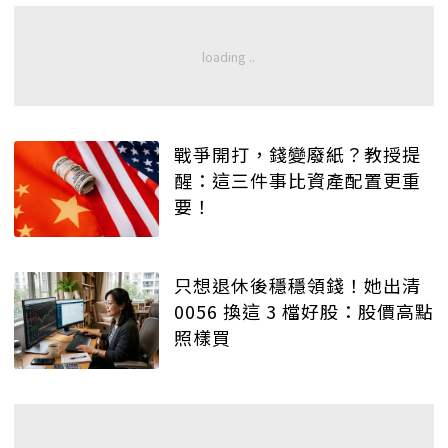
戰爭開打，錢變廢紙？教授提
醒：這三件事比資產配置更重
要！
只想退休後穩穩領錢！她出清
0056 換這 3 檔好股：股價高點
照樣買