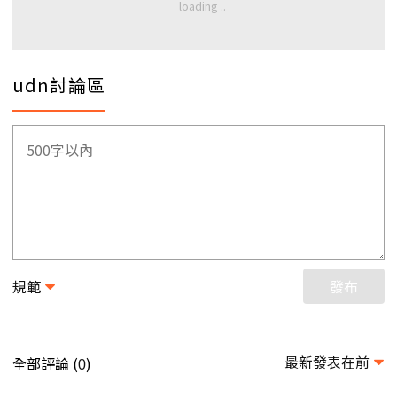
udn討論區
規範
發布
最新發表在前
全部評論 (
)
0