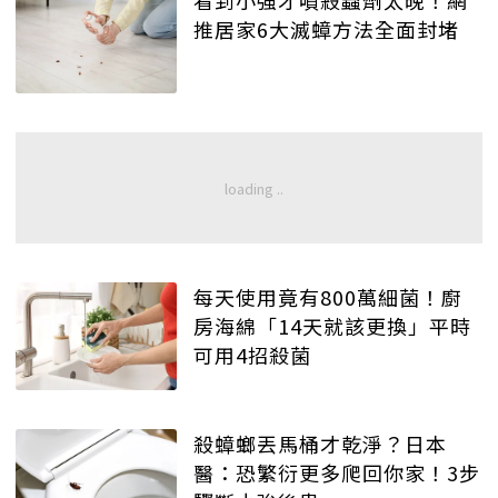
看到小強才噴殺蟲劑太晚！網
推居家6大滅蟑方法全面封堵
每天使用竟有800萬細菌！廚
房海綿「14天就該更換」平時
可用4招殺菌
殺蟑螂丟馬桶才乾淨？日本
醫：恐繁衍更多爬回你家！3步