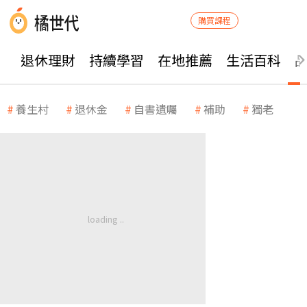
購買課程
退休理財
持續學習
在地推薦
生活百科
養生村
退休金
自書遺囑
補助
獨老