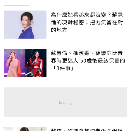
為什麼她看起來都沒變？蘇慧
倫的凍齡秘密：把力氣留在對
的地方
蘇慧倫、孫淑媚、徐懷鈺比青
春時更迷人 50歲後最該保養的
「3件事」
熬夜、吃速食加速老化？網揭