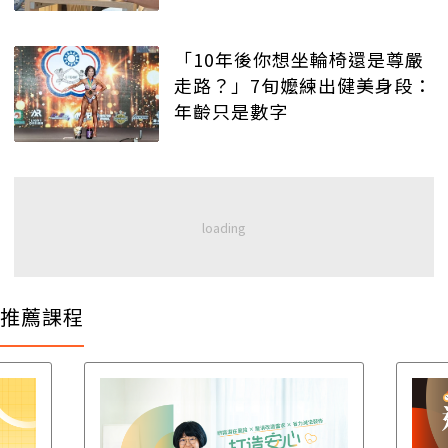
「10年後你想坐輪椅還是尊嚴
走路？」7旬嬤練出健美身段：
年齡只是數字
推薦課程