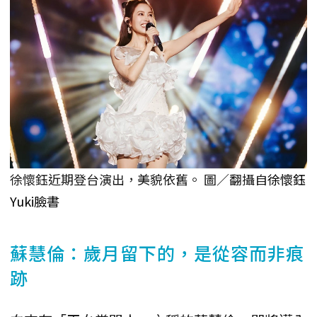
徐懷鈺近期登台演出，美貌依舊。 圖／翻攝自
徐懷鈺
Yuki臉書
蘇慧倫：歲月留下的，是從容而非痕
跡