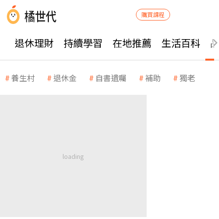
購買課程
退休理財
持續學習
在地推薦
生活百科
養生村
退休金
自書遺囑
補助
獨老