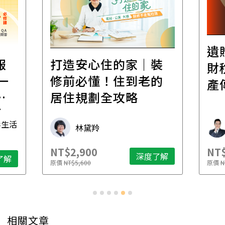
遺
報
打造安心住的家｜裝
財
一
修前必懂！住到老的
產
一
居住規劃全攻略
先
毒生活
林黛羚
NT$2,900
NT$
深度了解
了解
原價
NT$5,600
原價
N
相關文章