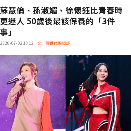
蘇慧倫、孫淑媚、徐懷鈺比青春時
更迷人 50歲後最該保養的「3件
事」
2026-07-02 10:13
文／橘世代編輯部