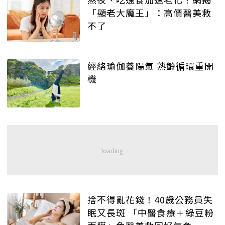
「顯老大魔王」：高價醫美救
不了
經絡瑜伽養陽氣 熟齡循環重開
機
捨不得亂花錢！40歲公務員失
眠又長斑 「中醫食療＋綠豆粉