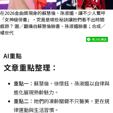
在2026金曲獎現身的蘇慧倫、孫淑媚，讓不少人驚呼
「女神級保養」，究竟是哪些秘訣讓她們看不出時間
痕跡？ 圖／翻攝自
蘇慧倫臉書
、
孫淑媚臉書
；合成／
橘世代
用LINE傳送
AI重點
文章重點整理：
重點一：
蘇慧倫、徐懷鈺、孫淑媚以自律與
進化展現熟齡魅力。
重點二：
她們的凍齡關鍵不只醫美，更在規
律運動與生活習慣。