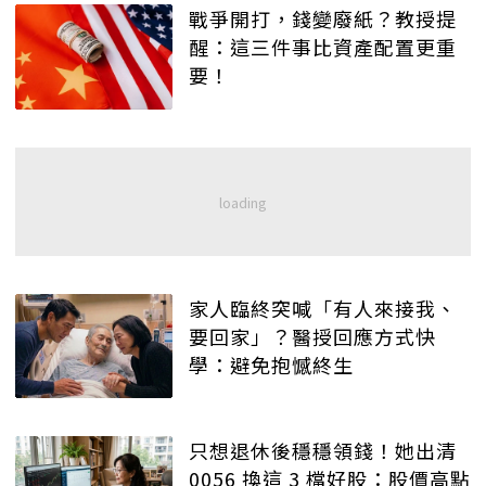
戰爭開打，錢變廢紙？教授提
醒：這三件事比資產配置更重
要！
家人臨終突喊「有人來接我、
要回家」？醫授回應方式快
學：避免抱憾終生
只想退休後穩穩領錢！她出清
0056 換這 3 檔好股：股價高點