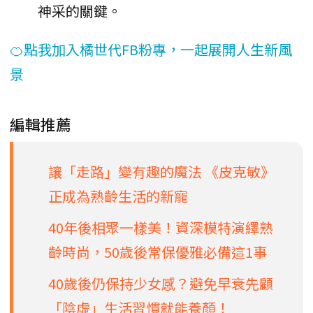
神采的關鍵。
🍊點我加入橘世代FB粉專，一起展開人生新風
景
編輯推薦
讓「走路」變有趣的魔法 《皮克敏》
正成為熟齡生活的新寵
40年後相聚一樣美！資深模特演繹熟
齡時尚，50歲後常保優雅必備這1事
40歲後仍保持少女感？避免早衰先顧
「陰虛」生活習慣就能養顏！