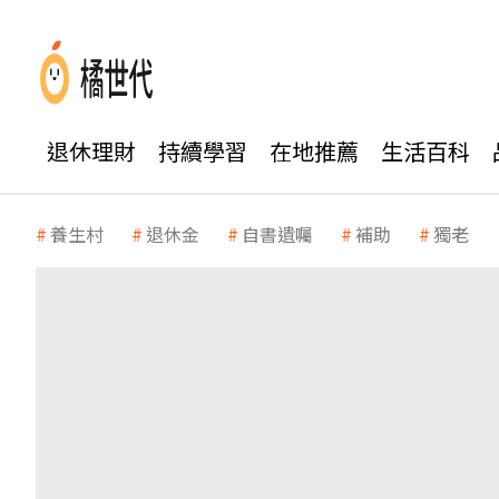
退休理財
持續學習
在地推薦
生活百科
養生村
退休金
自書遺囑
補助
獨老