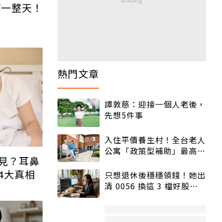
澀一整天！
熱門文章
譚敦慈：迎接一個人老後，
先想5件事
入住平價養生村！全台老人
公寓「政策型補助」最高打
見？耳鼻
5折
4大真相
只想退休後穩穩領錢！她出
清 0056 換這 3 檔好股：
股價高點照樣買