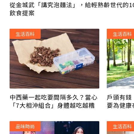
從金城武「講究泡麵法」，給輕熟齡世代的1
飲食提案
生活百科
生活百科
中西藥一起吃要間隔多久？當心
戶頭有錢
「7大相沖組合」身體越吃越糟
要為健康
都在做的
品味時尚
生活百科