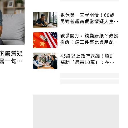
退休第一天就崩潰！60歲
男對著超商便當懷疑人生
「一切好安靜」
戰爭開打，錢變廢紙？教授
提醒：這三件事比資產配置
更重要！
家屬質疑
45歲以上政府送錢！職訓
醫一句話
補助「最高10萬」：在
職、待業都能申請