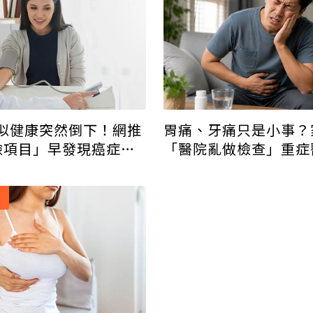
似健康突然倒下！網推
胃痛、牙痛只是小事？
檢項目」早發現癌症免
「醫院亂做檢查」重症
救兩條命