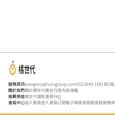
服務資訊
orangevip@udngroup.com
(02)2649-1681按2
每日
關於我們
關於橘世代
廣告刊登
內容授權
推薦頻道
橘世代課程
會員FAQ
會員中心
加入會員
登入會員
訂閱電子報
常見問題
會員服務條