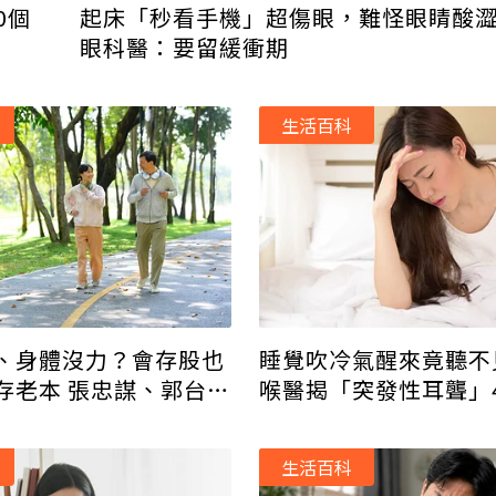
0個
起床「秒看手機」超傷眼，難怪眼睛酸
眼科醫：要留緩衝期
生活百科
、身體沒力？會存股也
睡覺吹冷氣醒來竟聽不
存老本 張忠謀、郭台銘
喉醫揭「突發性耳聾」
健康投資
生活百科