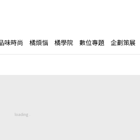
品味時尚
橘煩惱
橘學院
數位專題
企劃策展