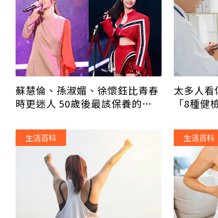
蘇慧倫、孫淑媚、徐懷鈺比青春
太多人看
時更迷人 50歲後最該保養的「3
「8種健
件事」
受罪
生活百科
生活百科