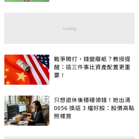
戰爭開打，錢變廢紙？教授提
醒：這三件事比資產配置更重
要！
只想退休後穩穩領錢！她出清
0056 換這 3 檔好股：股價高點
照樣買