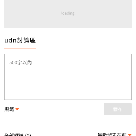
udn討論區
規範
發布
最新發表在前
全部評論 (
)
0