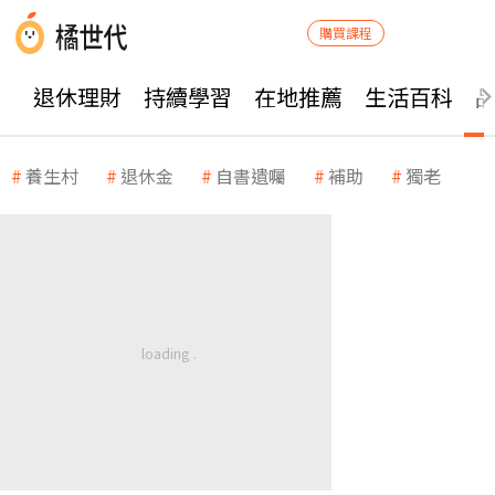
購買課程
退休理財
持續學習
在地推薦
生活百科
養生村
退休金
自書遺囑
補助
獨老