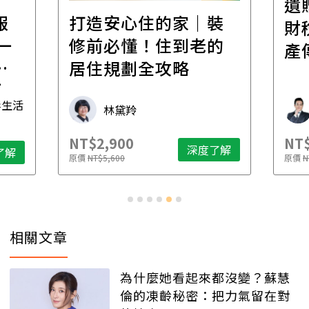
遺
報
打造安心住的家｜裝
財
一
修前必懂！住到老的
產
一
居住規劃全攻略
先
毒生活
林黛羚
NT$2,900
NT$
深度了解
了解
原價
NT$5,600
原價
N
相關文章
為什麼她看起來都沒變？蘇慧
倫的凍齡秘密：把力氣留在對