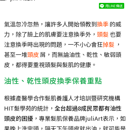
用LINE傳送
氣溫忽冷忽熱，讓許多人開始領教到
換季
的威
力，除了臉上的肌膚要注意換季外，
頭髮
也要
注意換季時出現的問題，一不小心會狂
掉髮
，
甚至一堆
頭皮
屑，而無論油性、乾性、敏弱頭
皮，都得要重視頭髮與髮肌的健康。
油性、乾性頭皮換季保養重點
根據產醫學合作髮肌養護人才培訓暨研究機構
HIT髮學苑的統計，
全台超過8成民眾都有油性
頭皮的困擾
，專業髮肌保養品牌juliArt表示，如
果晚上洗完頭，隔天下午頭皮就出油，就可能是