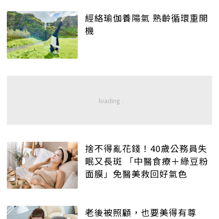
經絡瑜伽養陽氣 熟齡循環重開
機
捨不得亂花錢！40歲公務員失
眠又長斑 「中醫食療＋綠豆粉
面膜」免醫美救回好氣色
老後被照顧，也要美得有尊