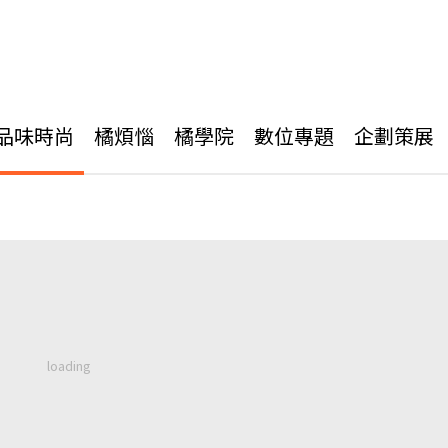
品味時尚
橘煩惱
橘學院
數位專題
企劃策展