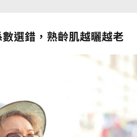
係數選錯，熟齡肌越曬越老