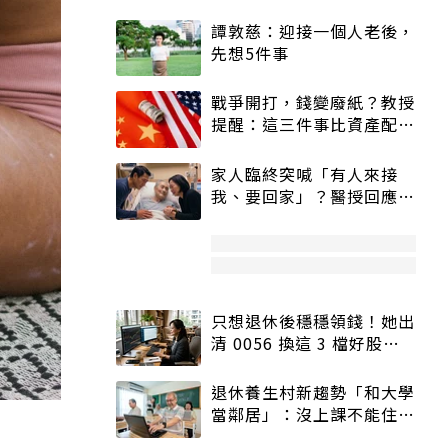
譚敦慈：迎接一個人老後，
先想5件事
戰爭開打，錢變廢紙？教授
提醒：這三件事比資產配置
更重要！
家人臨終突喊「有人來接
我、要回家」？醫授回應方
式快學：避免抱憾終生
只想退休後穩穩領錢！她出
清 0056 換這 3 檔好股：
股價高點照樣買
退休養生村新趨勢「和大學
當鄰居」：沒上課不能住、
宿舍變養老房