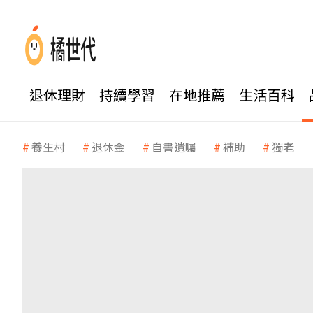
退休理財
持續學習
在地推薦
生活百科
養生村
退休金
自書遺囑
補助
獨老