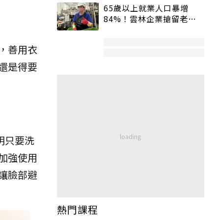
65歲以上就業人口暴增
84%！雲林企業搶留老員
工：穩定性高、經驗豐富
，善用衣
還是得要
明只要洗
加強使用
讓臉部避
熱門課程