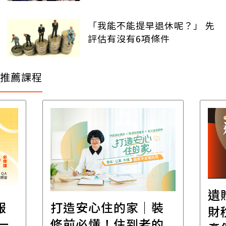
「我能不能提早退休呢？」 先
評估有沒有6項條件
推薦課程
遺
報
打造安心住的家｜裝
財
一
修前必懂！住到老的