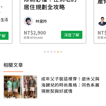
產
一
居住規劃全攻略
先
毒生活
林黛羚
NT$2,900
NT$
深度了解
了解
原價
NT$5,600
原價
N
相關文章
成年父子裝這樣穿！退休父與
海歸兒的時尚風格：同色系展
現默契與好感情