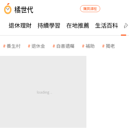
購買課程
退休理財
持續學習
在地推薦
生活百科
養生村
退休金
自書遺囑
補助
獨老