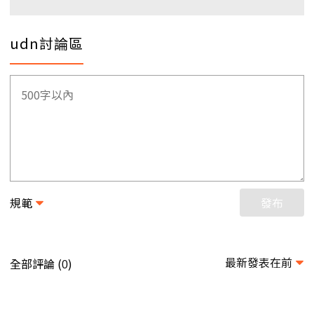
udn討論區
規範
發布
最新發表在前
全部評論 (
)
0