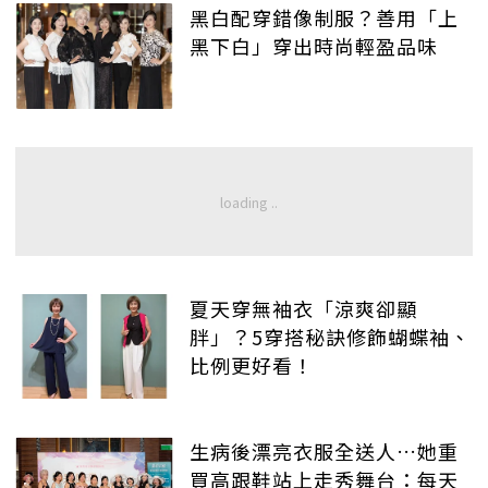
黑白配穿錯像制服？善用「上
黑下白」穿出時尚輕盈品味
夏天穿無袖衣「涼爽卻顯
胖」？5穿搭秘訣修飾蝴蝶袖、
比例更好看！
生病後漂亮衣服全送人…她重
買高跟鞋站上走秀舞台：每天