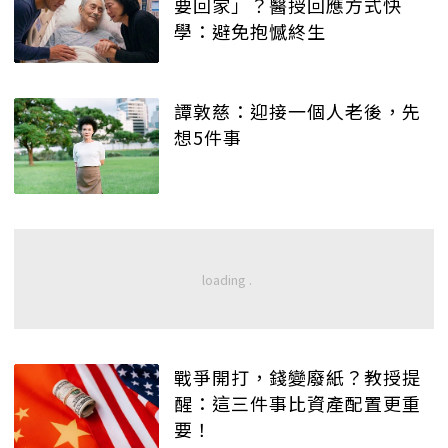
要回家」？醫授回應方式快
學：避免抱憾終生
譚敦慈：迎接一個人老後，先
想5件事
戰爭開打，錢變廢紙？教授提
醒：這三件事比資產配置更重
要！