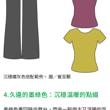
沉穩鐵灰色搭配範例。 圖／崔至覲
4.久違的墨綠色：沉穩溫暖的點綴
墨綠色重回時尚舞台，帶來一股復古又溫暖的氛