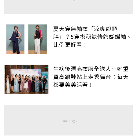
夏天穿無袖衣「涼爽卻顯
胖」？5穿搭秘訣修飾蝴蝶袖、
比例更好看！
生病後漂亮衣服全送人…她重
買高跟鞋站上走秀舞台：每天
都要美美活著！