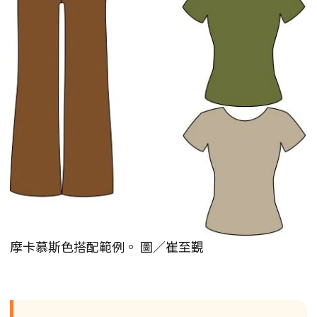
摩卡慕斯色搭配範例。 圖／崔至覲