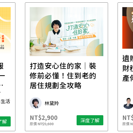
遺
報
打造安心住的家｜裝
財
一
修前必懂！住到老的
產
一
居住規劃全攻略
先
毒生活
林黛羚
NT$2,900
NT$
深度了解
了解
原價
NT$5,600
原價
N