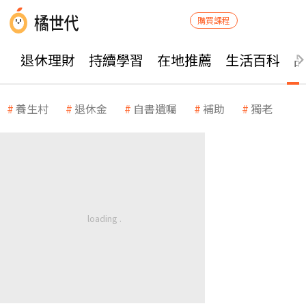
購買課程
退休理財
持續學習
在地推薦
生活百科
養生村
退休金
自書遺囑
補助
獨老