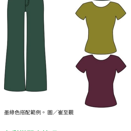
墨綠色搭配範例。 圖／崔至覲