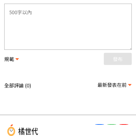
規範
發布
最新發表在前
全部評論 (
)
0