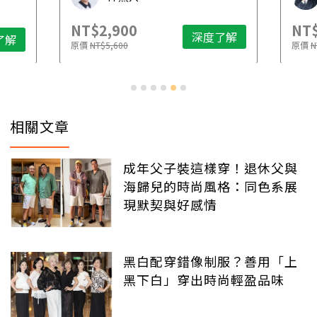
NT$2,900
NT$
深度了解
了解
原價
NT$5,600
原價
N
相關文章
成年父子裝這樣穿！退休父與
海歸兒的時尚風格：同色系展
現默契與好感情
黑白配穿錯像制服？善用「上
黑下白」穿出時尚輕盈品味