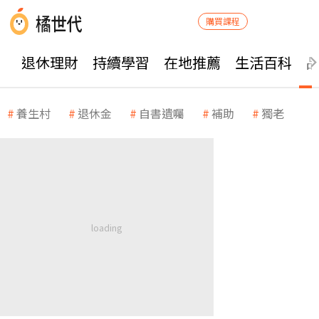
購買課程
退休理財
持續學習
在地推薦
生活百科
養生村
退休金
自書遺囑
補助
獨老