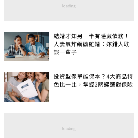
結婚才知另一半有隱藏債務！
人妻氣炸網勸離婚：嫁錯人耽
誤一輩子
投資型保單能保本？4大商品特
色比一比，掌握2關鍵選對保險