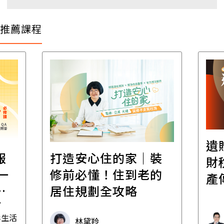
推薦課程
遺
報
打造安心住的家｜裝
財
一
修前必懂！住到老的
產
一
居住規劃全攻略
先
毒生活
林黛羚