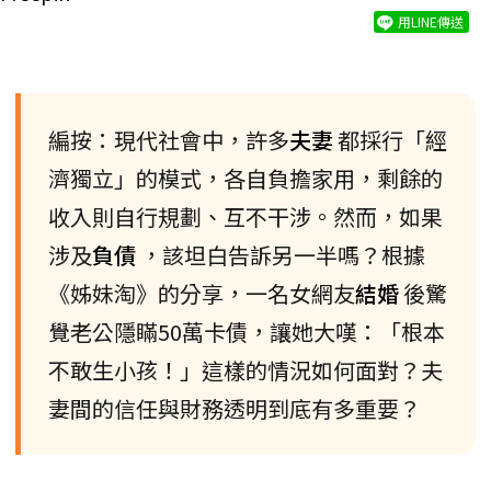
用LINE傳送
編按：現代社會中，許多
夫妻
都採行「經
濟獨立」的模式，各自負擔家用，剩餘的
收入則自行規劃、互不干涉。然而，如果
涉及
負債
，該坦白告訴另一半嗎？根據
《姊妹淘》的分享，一名女網友
結婚
後驚
覺老公隱瞞50萬卡債，讓她大嘆：「根本
不敢生小孩！」這樣的情況如何面對？夫
妻間的信任與財務透明到底有多重要？