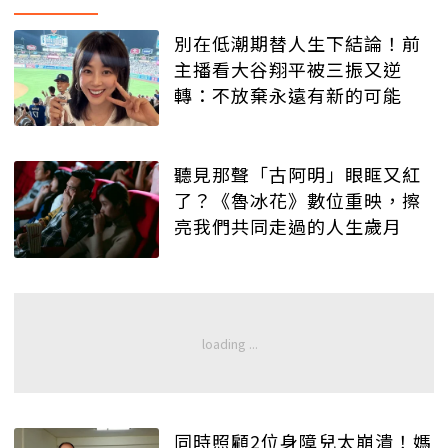
別在低潮期替人生下結論！前
主播看大谷翔平被三振又逆
轉：不放棄永遠有新的可能
聽見那聲「古阿明」眼眶又紅
了？《魯冰花》數位重映，擦
亮我們共同走過的人生歲月
同時照顧2位身障兒太崩潰！媽