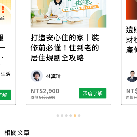
遺
報
打造安心住的家｜裝
財
一
修前必懂！住到老的
產
一
居住規劃全攻略
先
毒生活
林黛羚
NT$2,900
NT$
深度了解
了解
原價
NT$5,600
原價
N
相關文章