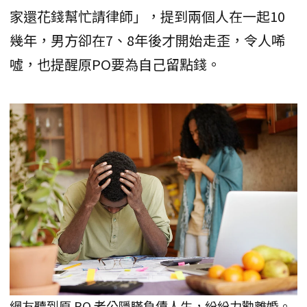
家還花錢幫忙請律師」，提到兩個人在一起10
幾年，男方卻在7、8年後才開始走歪，令人唏
噓，也提醒原PO要為自己留點錢。
網友聽到原 PO 老公隱瞞負債人生，紛紛力勸離婚。