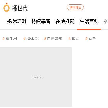
購買課程
退休理財
持續學習
在地推薦
生活百科
養生村
退休金
自書遺囑
補助
獨老