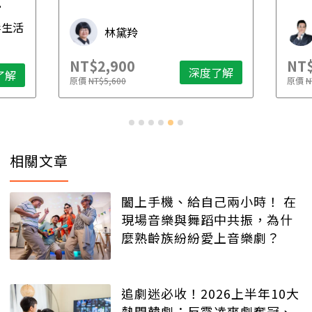
先
毒生活
林黛羚
NT$2,900
NT$
深度了解
了解
原價
NT$5,600
原價
N
相關文章
闔上手機、給自己兩小時！ 在
現場音樂與舞蹈中共振，為什
麼熟齡族紛紛愛上音樂劇？
追劇迷必收！2026上半年10大
熱門韓劇：反霸凌爽劇奪冠、