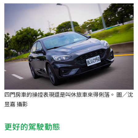
四門房車的操控表現還是叫休旅車來得俐落。 圖／沈
昱嘉 攝影
更好的駕駛動態