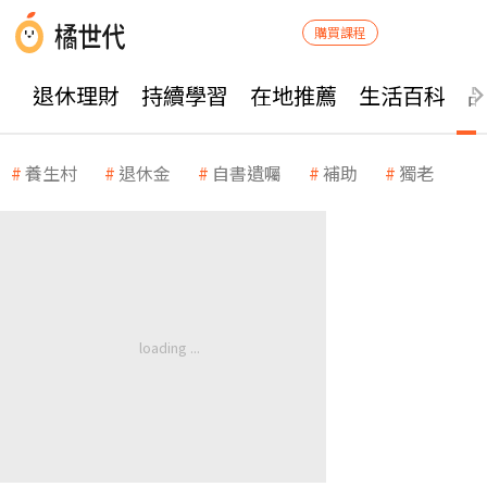
購買課程
退休理財
持續學習
在地推薦
生活百科
養生村
退休金
自書遺囑
補助
獨老