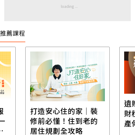
推薦課程
遺
報
打造安心住的家｜裝
財
一
修前必懂！住到老的
產
一
居住規劃全攻略