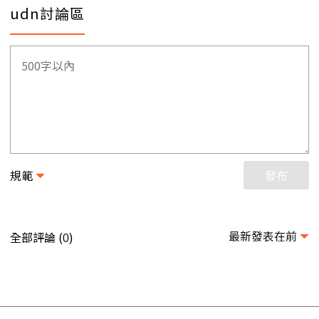
udn討論區
規範
發布
最新發表在前
全部評論 (
)
0