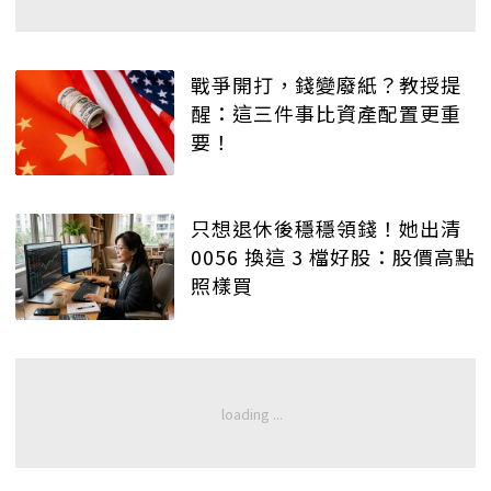
戰爭開打，錢變廢紙？教授提
醒：這三件事比資產配置更重
要！
只想退休後穩穩領錢！她出清
0056 換這 3 檔好股：股價高點
照樣買