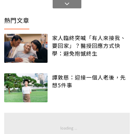
熱門文章
家人臨終突喊「有人來接我、
要回家」？醫授回應方式快
學：避免抱憾終生
譚敦慈：迎接一個人老後，先
想5件事